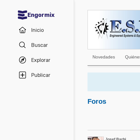
Engormix
Comunidades en español
Inicio
Agricultura
Buscar
Balanceados - Piensos
Novedades
Quiéne
Explorar
Avicultura
Ganadería
Publicar
Lechería
Micotoxinas
Foros
Porcicultura
Mascotas
Comunidades en inglés
Josef Barbi