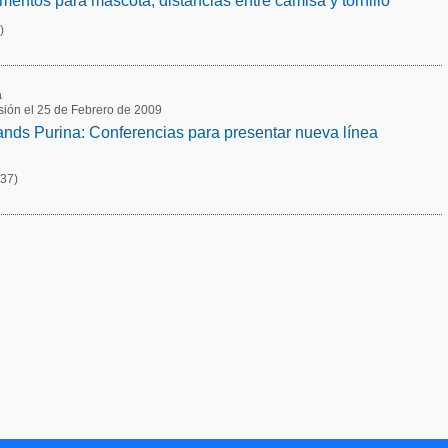
imentos para mascota, distancias entre camisa y tornillo
)
a
usión el 25 de Febrero de 2009
ands Purina: Conferencias para presentar nueva línea
(37)