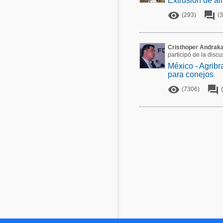
Extrusion de al


(293)
(3
Cristhoper Andrak
participó de la disc
México - Agribr
para conejos


(7306)