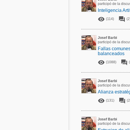
participó de la disc
Acuacultura
Comunidades en portugués
Inteligencia Art
Micotoxinas


(114)
(2
Micotoxinas
Avicultura
Avicultura
Josef Barbi
Porcicultura
participó de la disc
Porcicultura
Fallas comunes 
Lechería
balanceados
Ganadería
Balanceados - Piensos


(1088)
Lechería
Josef Barbi
participó de la disc
Alianza estraté


(131)
(2
Josef Barbi
participó de la dis