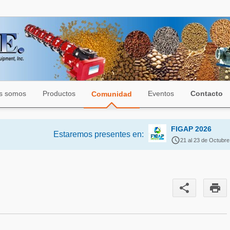
s somos
Productos
Eventos
Contacto
Comunidad
FIGAP 2026
Estaremos presentes en:

21 al 23 de Octubre
share
print