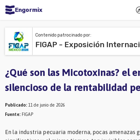
Engormix
dades
ñol
Contenido patrocinado por:
FIGAP - Exposición Internac
Agricultura
Balanceados
-
¿Qué son las Micotoxinas? el 
Piensos
silencioso de la rentabilidad p
Avicultura
Ganadería
Publicado
:
11 de junio de 2026
Lechería
Fuente
:
FIGAP
Micotoxinas
En la industria pecuaria moderna, pocas amenazas 
Porcicultura