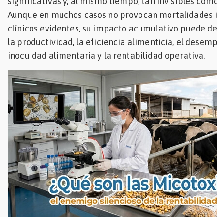
significativas y, al mismo tiempo, tan invisibles com
Mascotas
Aunque en muchos casos no provocan mortalidades i
clínicos evidentes, su impacto acumulativo puede d
dades
la productividad, la eficiencia alimenticia, el desem
s
inocuidad alimentaria y la rentabilidad operativa.
dades
gués