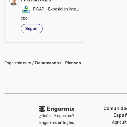
FIGAP - Exposición Internacional
CEO
México
Seguir
Engormix.com
/
Balanceados - Piensos
Engormix
Comunida
Españ
¿Qué es Engormix?
Agricul
Engormix en Inglés