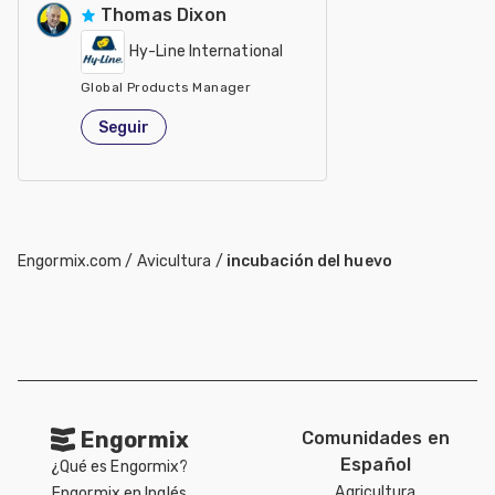
Thomas Dixon
Hy-Line International
Global Products Manager
Estados Unidos de América
Seguir
Engormix.com
/
Avicultura
/
incubación del huevo
Engormix
Comunidades en
Español
¿Qué es Engormix?
Agricultura
Engormix en Inglés