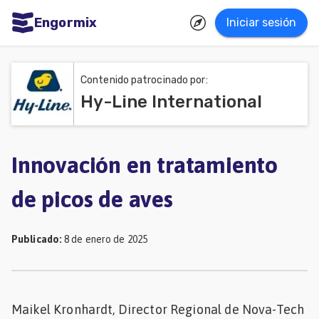
Engormix
Iniciar sesión
dades
ñol
Contenido patrocinado por:
Hy-Line International
Agricultura
Balanceados
-
Innovación en tratamiento
Piensos
de picos de aves
Avicultura
Ganadería
Publicado
:
8 de enero de 2025
Lechería
Micotoxinas
Maikel Kronhardt, Director Regional de Nova-Tech
Porcicultura