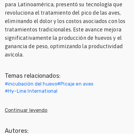
para Latinoamérica, presentó su tecnología que
Mascotas
revoluciona el tratamiento del pico de las aves,
eliminando el dolor y los costos asociados con los
dades
s
tratamientos tradicionales. Este avance mejora
significativamente la producción de huevos y el
dades
ganancia de peso, optimizando la productividad
gués
avícola.
Temas relacionados:
#
incubación del huevo
#
Picaje en aves
#
Hy-Line International
Continuar leyendo
Autores: