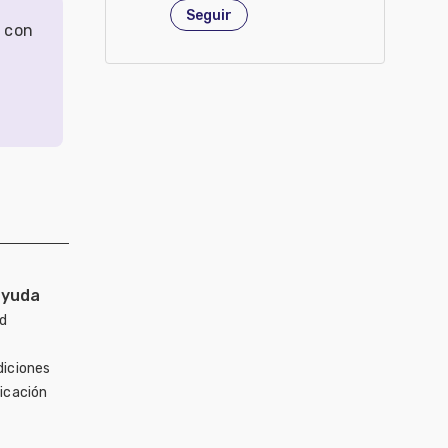
Estados Unidos de América
Seguir
r con
ayuda
ad
diciones
icación