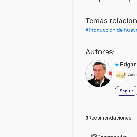
Mascotas
Temas relacio
Comunidades
en inglés
#
Producción de huev
Comunidades
en portugués
Autores:
Edgar
Avir
Seguir
0
Recomendaciones