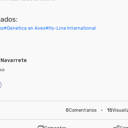
nados:
os
#
Genetica en Aves
#
Hy-Line International
 Navarrete
ico
0
Comentarios
·
15
Visuali