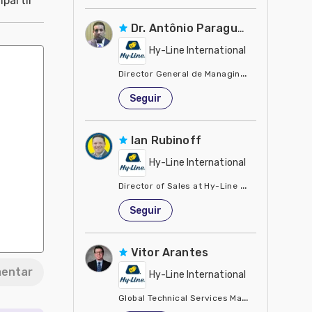
partir
Dr. Antônio Paraguassu
Hy-Line International
Director General de Managing D
Estados Unidos de América
Seguir
Ian Rubinoff
Hy-Line International
Director of Sales at Hy-Line North America L.
Estados Unidos de América
Seguir
Vitor Arantes
entar
Hy-Line International
Global Technical Services Manager