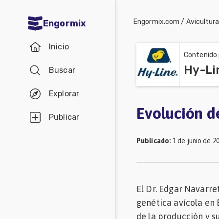
Engormix.com
/
Avicultur
Engormix
Comunidades
Inicio
en español
Contenido 
Hy-Li
Buscar
Agricultura
Balanceados
Explorar
-
Evolución d
Publicar
Piensos
Publicado
:
1 de junio de 2
Avicultura
Ganadería
Lechería
El Dr. Edgar Navarre
Micotoxinas
genética avícola en 
Porcicultura
de la producción y s