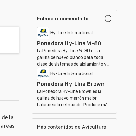
Enlace recomendado
Hy-Line International
Ponedora Hy-Line W-80
La Ponedora Hy-Line W-80 es la
gallina de huevo blanco para toda
clase de sistemas de alojamiento y
ambientes
Hy-Line International
Ponedora Hy-Line Brown
La Ponedora Hy-Line Brown es la
gallina de huevo marrón mejor
balanceada del mundo. Produce más
de 480 huevos color marrón oscuro
 de la
hasta las 100 semanas
 áreas
Más contenidos de Avicultura