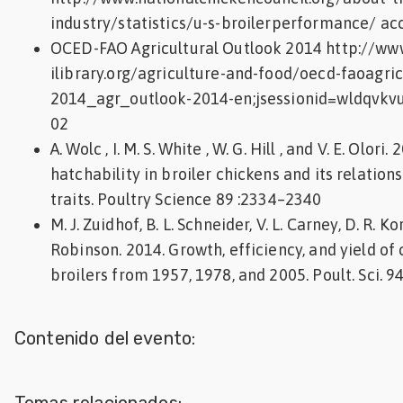
industry/statistics/u-s-broilerperformance/ a
OCED-FAO Agricultural Outlook 2014 http://ww
ilibrary.org/agriculture-and-food/oecd-faoagric
2014_agr_outlook-2014-en;jsessionid=wldqvkvu
02
A. Wolc , I. M. S. White , W. G. Hill , and V. E. Olori
hatchability in broiler chickens and its relation
traits. Poultry Science 89 :2334–2340
M. J. Zuidhof, B. L. Schneider, V. L. Carney, D. R. Kor
Robinson. 2014. Growth, efficiency, and yield o
broilers from 1957, 1978, and 2005. Poult. Sci. 
Contenido del evento:
Temas relacionados: