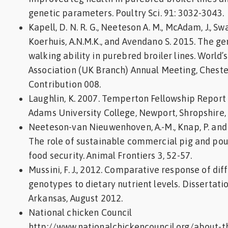
genetic parameters. Poultry Sci. 91: 3032-3043.
Kapell, D. N. R. G., Neeteson A. M., McAdam, J., Swa
Koerhuis, A.N.M.K., and Avendano S. 2015. The ge
walking ability in purebred broiler lines. World’
Association (UK Branch) Annual Meeting, Cheste
Contribution 008.
Laughlin, K. 2007. Temperton Fellowship Report
Adams University College, Newport, Shropshire,
Neeteson-van Nieuwenhoven, A.-M., Knap, P. and 
The role of sustainable commercial pig and pou
food security. Animal Frontiers 3, 52-57.
Mussini, F. J., 2012. Comparative response of dif
genotypes to dietary nutrient levels. Dissertatio
Arkansas, August 2012.
National chicken Council
http://www.nationalchickencouncil.org/about-t