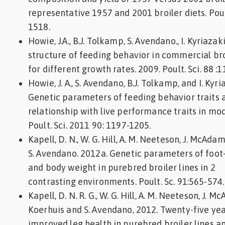
representative 1957 and 2001 broiler diets. Poult
1518.
Howie, J.A., B.J. Tolkamp, S. Avendano., I. Kyriazak
structure of feeding behavior in commercial bro
for different growth rates. 2009. Poult. Sci. 88 
Howie, J. A., S. Avendano, B.J. Tolkamp, and I. Kyri
Genetic parameters of feeding behavior traits 
relationship with live performance traits in mod
Poult. Sci. 2011 90: 1197-1205.
Kapell, D. N., W. G. Hill, A. M. Neeteson, J. McAdam
S. Avendano. 2012a. Genetic parameters of foot
and body weight in purebred broiler lines in 2
contrasting environments. Poult. Sc. 91:565-574.
Kapell, D. N. R. G., W. G. Hill, A. M. Neeteson, J. M
Koerhuis and S. Avendano, 2012. Twenty-five year
improved leg health in purebred broiler lines a