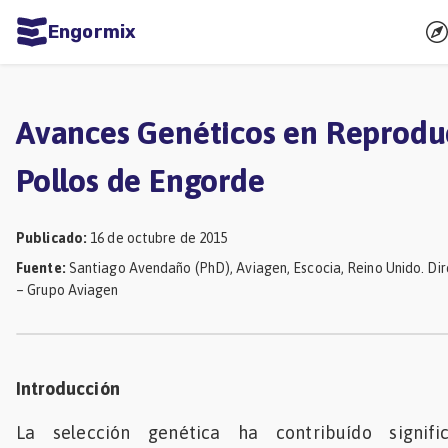
Engormix
dades
ñol
Avances Genéticos en Reprodu
Agricultura
Pollos de Engorde
Balanceados
-
Publicado
:
16 de octubre de 2015
Piensos
Fuente
:
Santiago Avendaño (PhD), Aviagen, Escocia, Reino Unido. Di
– Grupo Aviagen
Avicultura
Ganadería
Lechería
Introducción
Micotoxinas
La selección genética ha contribuído signif
Porcicultura