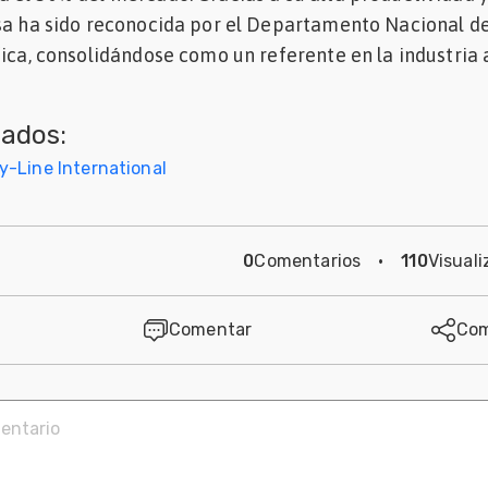
esa ha sido reconocida por el Departamento Nacional d
fica, consolidándose como un referente en la industria 
nados:
y-Line International
0
Comentarios
·
110
Visuali
Comentar
Com