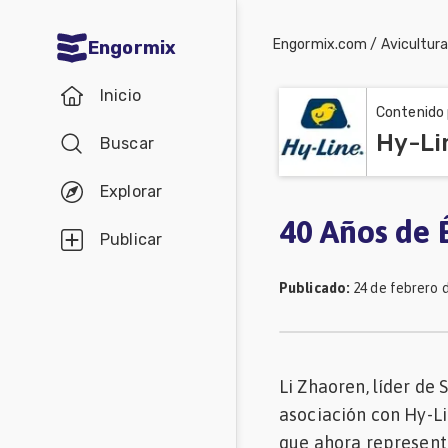
Engormix.com
/
Avicultur
Engormix
Comunidades
Inicio
en español
Contenido 
Hy-Li
Buscar
Agricultura
Balanceados
Explorar
-
40 Años de 
Publicar
Piensos
Publicado
:
24 de febrero 
Avicultura
Ganadería
Lechería
Li Zhaoren, líder d
Micotoxinas
asociación con Hy-Li
Porcicultura
que ahora representa