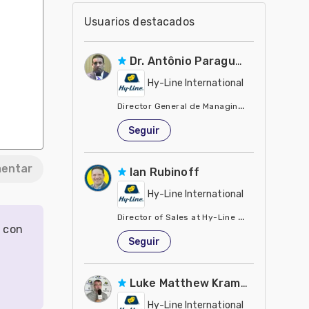
Usuarios destacados
Dr. Antônio Paraguassu
Hy-Line International
Director General de Managing D
Estados Unidos de América
Seguir
entar
Ian Rubinoff
Hy-Line International
Director of Sales at Hy-Line North America L.
r con
Estados Unidos de América
Seguir
Luke Matthew Kramer
Hy-Line International