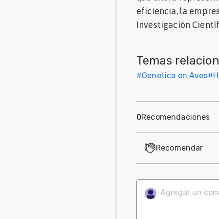
eficiencia, la empr
Mascotas
Investigación Cientí
Comunidades
en inglés
Temas relacio
Comunidades
#
Genetica en Aves
#
H
en portugués
0
Recomendaciones
Recomendar