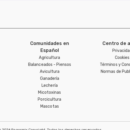
Comunidades en
Centro de 
Español
Privacid
Agricultura
Cookies
Balanceados - Piensos
Términos y Con
Avicultura
Normas de Publ
Ganadería
Lechería
Micotoxinas
Porcicultura
Mascotas
 2026 Engormix Copyright. Todos los derechos reservados