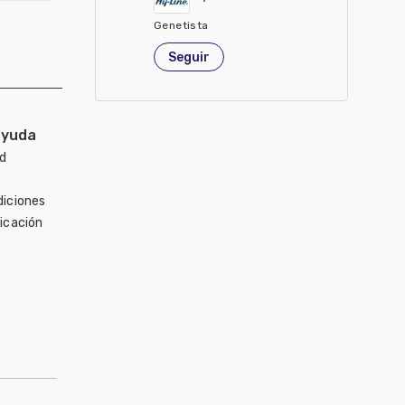
Genetista
Estados Unidos de América
Seguir
ayuda
ad
diciones
icación