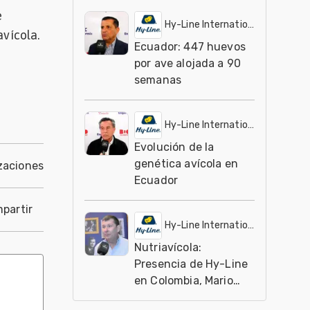
e
Hy-Line International
avícola.
Ecuador: 447 huevos
por ave alojada a 90
semanas
Hy-Line International
Evolución de la
genética avícola en
zaciones
Ecuador
partir
Hy-Line International
Nutriavícola:
Presencia de Hy-Line
en Colombia, Mario
Cesar Ocampo