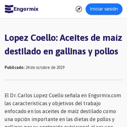
Engormix
Iniciar sesión
dades
ñol
Lopez Coello: Aceites de maíz
Agricultura
destilado en gallinas y pollos
Balanceados
-
Publicado
:
24 de octubre de 2019
Piensos
Avicultura
Ganadería
El Dr. Carlos Lopez Coello señala en Engormix.com
las características y objetivos del trabajo
Lechería
enfocado en los aceites de maíz destilado como
Micotoxinas
una opción importante en las dietas de pollos y
Porcicultura