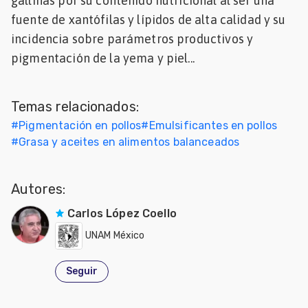
gallinas por su contenido nutricional al ser una
Mascotas
fuente de xantófilas y lípidos de alta calidad y su
incidencia sobre parámetros productivos y
dades
pigmentación de la yema y piel...
s
dades
Temas relacionados:
gués
#
Pigmentación en pollos
#
Emulsificantes en pollos
#
Grasa y aceites en alimentos balanceados
Autores:
Carlos López Coello
UNAM México
Seguir