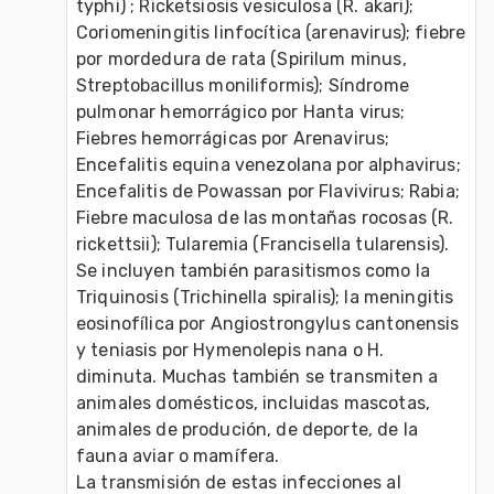
typhi) ; Ricketsiosis vesiculosa (R. akari); 
Coriomeningitis linfocítica (arenavirus); fiebre 
por mordedura de rata (Spirilum minus, 
Streptobacillus moniliformis); Síndrome 
pulmonar hemorrágico por Hanta virus; 
Fiebres hemorrágicas por Arenavirus; 
Encefalitis equina venezolana por alphavirus; 
Encefalitis de Powassan por Flavivirus; Rabia; 
Fiebre maculosa de las montañas rocosas (R. 
rickettsii); Tularemia (Francisella tularensis). 
Se incluyen también parasitismos como la 
Triquinosis (Trichinella spiralis); la meningitis 
eosinofílica por Angiostrongylus cantonensis 
y teniasis por Hymenolepis nana o H. 
diminuta. Muchas también se transmiten a 
animales domésticos, incluidas mascotas, 
animales de produción, de deporte, de la 
fauna aviar o mamífera. 
La transmisión de estas infecciones al 