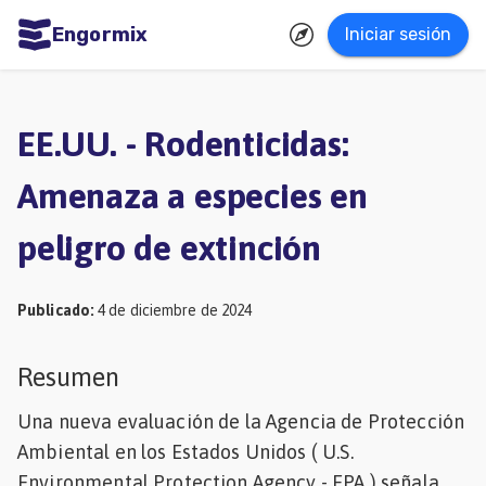
Engormix
Iniciar sesión
dades
ñol
EE.UU. - Rodenticidas:
Agricultura
Amenaza a especies en
Balanceados
peligro de extinción
-
Piensos
Publicado
:
4 de diciembre de 2024
Avicultura
Ganadería
Resumen
Lechería
Una nueva evaluación de la Agencia de Protección
Micotoxinas
Ambiental en los Estados Unidos ( U.S.
Porcicultura
Environmental Protection Agency - EPA ) señala