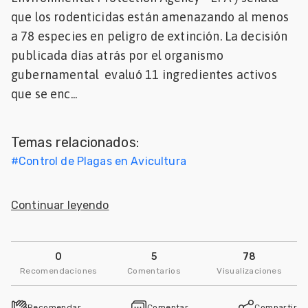
que los rodenticidas están amenazando al menos
Mascotas
a 78 especies en peligro de extinción. La decisión
dades
publicada días atrás por el organismo
s
gubernamental evaluó 11 ingredientes activos
que se enc...
dades
gués
Temas relacionados:
#
Control de Plagas en Avicultura
Continuar leyendo
0
5
78
Recomendaciones
Comentarios
Visualizaciones
Recomendar
Comentar
Compartir