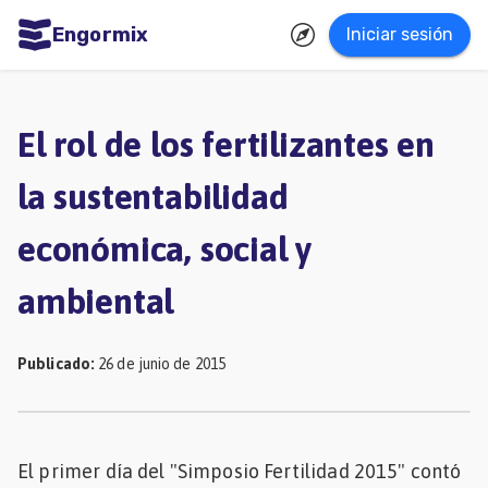
Engormix
Iniciar sesión
dades
ñol
El rol de los fertilizantes en
Agricultura
la sustentabilidad
Balanceados
económica, social y
-
Piensos
ambiental
Avicultura
Ganadería
Publicado
:
26 de junio de 2015
Lechería
Micotoxinas
El primer día del "Simposio Fertilidad 2015" contó
Porcicultura