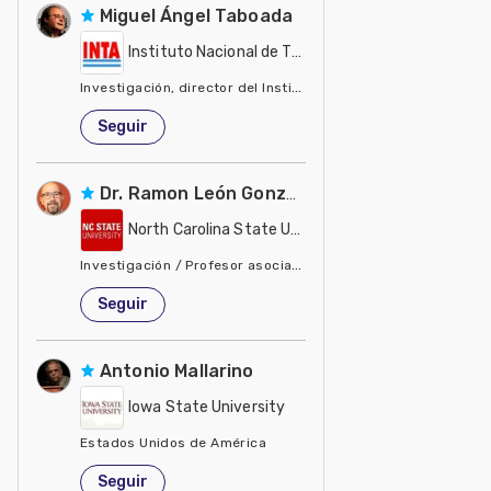
Miguel Ángel Taboada
Instituto Nacional de Tecnología Agropecuaria - IN
Investigación, director del Instituto de Suelos del INTA
Estados Unidos de América
Seguir
Dr. Ramon León González
North Carolina State University - NCSU
Investigación / Profesor asociado, biología y ecología de ma
Estados Unidos de América
Seguir
Antonio Mallarino
Iowa State University
Estados Unidos de América
Seguir