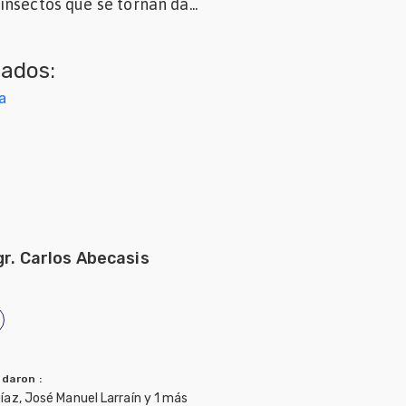
nsectos que se tornan da...
nados:
a
gr. Carlos Abecasis
ndaron
:
az, José Manuel Larraín y 1 más