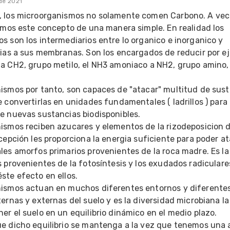
de 2021
 los microorganismos no solamente comen Carbono. A vece
imos este concepto de una manera simple. En realidad los 
 son los intermediarios entre lo organico e inorganico y 
cias a sus membranas. Son los encargados de reducir por ej
a CH2, grupo metilo, el NH3 amoniaco a NH2, grupo amino, e
ismos por tanto, son capaces de "atacar" multitud de susta
 convertirlas en unidades fundamentales ( ladrillos ) para l
e nuevas sustancias biodisponibles.

ismos reciben azucares y elementos de la rizodeposicion de
cepción les proporciona la energia suficiente para poder ata
les amorfos primarios provenientes de la roca madre. Es la
 provenientes de la fotosíntesis y los exudados radiculares
te efecto en ellos.

ismos actuan en muchos diferentes entornos y diferentes
ernas y externas del suelo y es la diversidad microbiana la
r el suelo en un equilibrio dinámico en el medio plazo.

e dicho equilibrio se mantenga a la vez que tenemos una a