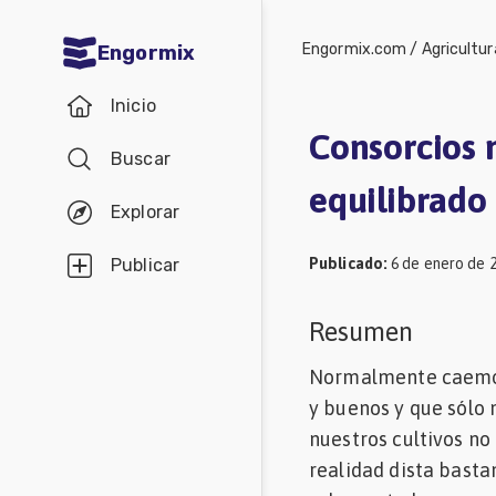
Engormix.com
/
Agricultur
Engormix
Comunidades
Inicio
en español
Consorcios 
Buscar
Agricultura
equilibrado
Balanceados
Explorar
-
Publicado
:
6 de enero de 
Publicar
Piensos
Avicultura
Resumen
Ganadería
Normalmente caemos 
Lechería
y buenos y que sólo 
nuestros cultivos no
Micotoxinas
realidad dista basta
Porcicultura