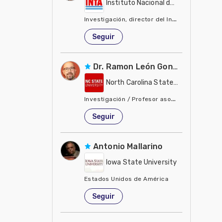
Instituto Nacional de Tecnología Ag
Investigación, director del Instituto de Suelo
Estados Unidos de América
Seguir
Dr. Ramon León González
North Carolina State University - 
Investigación / Profesor asociado, biología 
Estados Unidos de América
Seguir
Antonio Mallarino
Iowa State University
Estados Unidos de América
Seguir