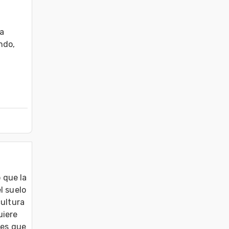
a 
do, 
que la 
 suelo 
ultura 
iere 
es que 