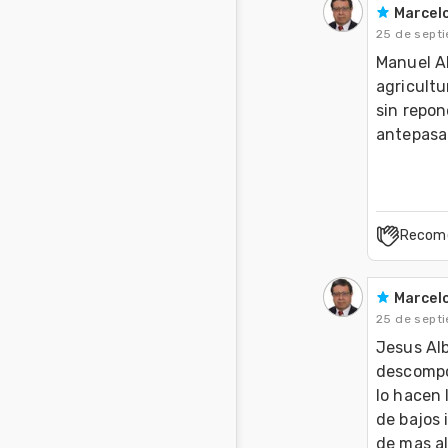
Marcelo
25 de sept
Manuel A
agricultu
sin repon
antepasa
Recom
Marcelo
25 de sept
Jesus Al
descompos
lo hacen 
de bajos 
de mas al