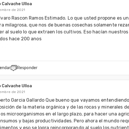
 Calvache Ulloa
iembre de 2021
lvaro Rascon Ramos Estimado. Lo que usted propone es un
ra milagrosa, que nos de buenas cosechas solamente rezan
er al suelo lo que extraen los cultivos. Eso hacían nuestros 
dos hace 200 anos
endar
Responder
 Calvache Ulloa
iembre de 2021
berto Garcia Gallardo Que bueno que vayamos entendiendo 
ición de la materia orgánica y de las rocas y minerales del
los microorganismos en el largo plazo, para hacer una agric
insumos y bajas productividades. Pero ahora el mundo requ
imentos y eso se logra reincorporando al suelo los nutrient