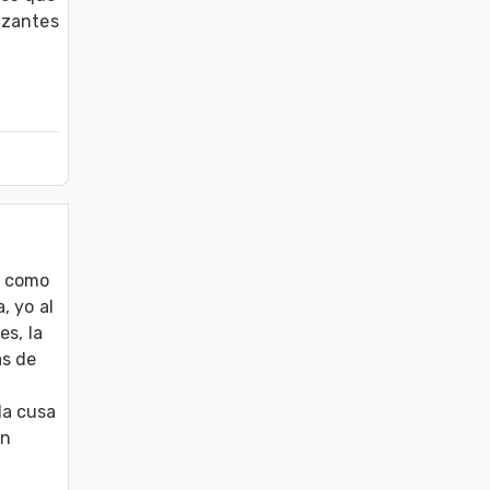
izantes 
 como 
 yo al 
s, la 
s de 
a cusa 
n 