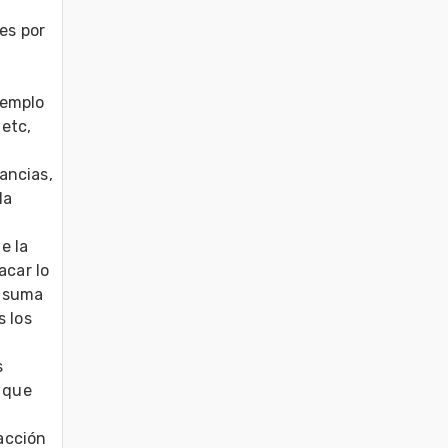
s por 
emplo 
tc, 
ncias, 
a 
 la 
car lo 
 suma 
 los 
 
 que 
cción 