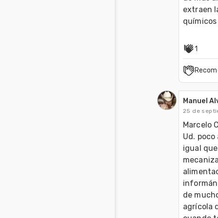
extraen l
1
Recom
Manuel A
25 de sept
Marcelo C
Ud. poco 
igual que
mecanizac
alimentac
informánd
de mucho
agrícola 