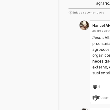
agrario,
Enlace recomendado
Manuel A
25 de sept
Jesus Alb
precisarí
agroecosi
orgánicos
necesidad
externo, 
sustentab
1
Recom