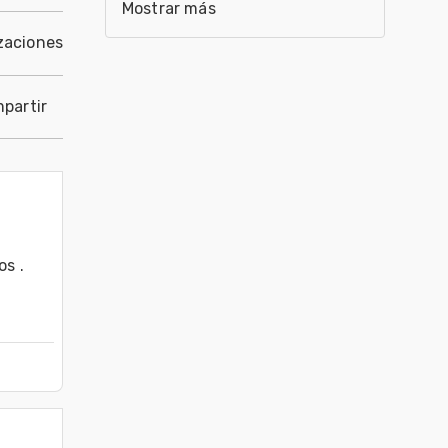
Mostrar más
zaciones
partir
 .     