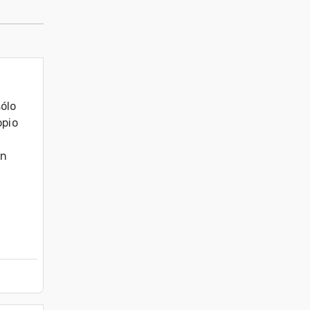
ólo 
pio 
n 