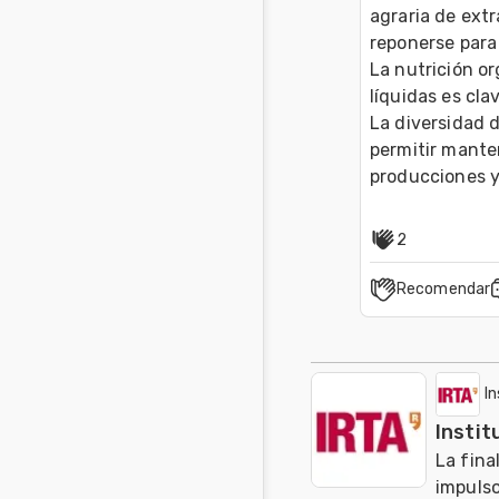
agraria de extr
reponerse para 
La nutrición o
líquidas es cla
La diversidad d
permitir mante
2
Recomendar
I
Instit
La fina
impulso