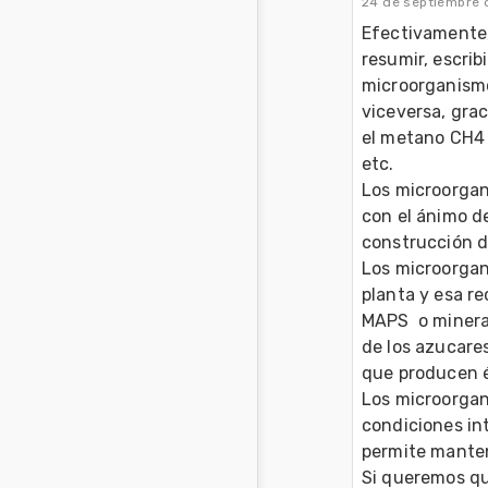
24 de septiembre 
Efectivamente,
resumir, escrib
microorganismos
viceversa, gra
el metano CH4 
etc.

Los microorgan
con el ánimo de
construcción d
Los microorgan
planta y esa re
MAPS  o minera
de los azucares
que producen és
Los microorgan
condiciones int
permite mantene
Si queremos qu