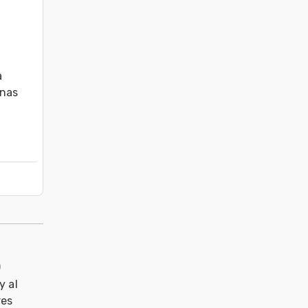
 
nas 
)
y al
res