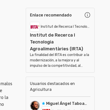
Enlace recomendado
Institut de Recerca I Tecnologia Agroalimen
Institut de Recerca I
Tecnologia
Agroalimentàries (IRTA)
La finalidad del IRTA es contribuir a la
modernización, a la mejora y al
impulso de la competitividad, al
desarrollo sostenible de los sectores
agrario, ali
 malos
Usuarios destacados en
Agricultura
ue
ro la
Miguel Ángel Taboada
ino