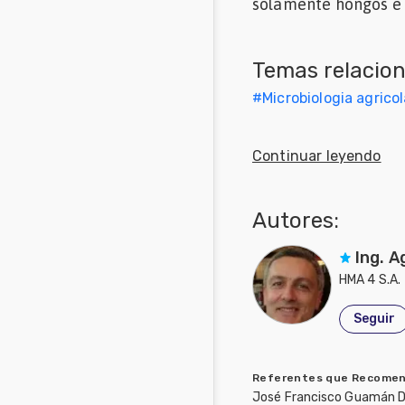
solamente hongos e i
Mascotas
Temas relacio
Comunidades
en inglés
#
Microbiologia agricol
Comunidades
en portugués
Continuar leyendo
Autores:
Ing. A
HMA 4 S.A.
Seguir
Referentes que Recome
José Francisco Guamán Dí