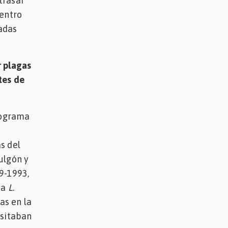
trasar
dentro
adas
r plagas
tes de
rograma
s del
ulgón y
9-1993,
ca
L.
as en la
esitaban