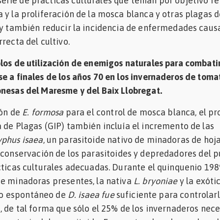
ie de prácticas culturales que tenían por objetivo re
 y la proliferación de la mosca blanca y otras plagas 
 y también reducir la incidencia de enfermedades caus
recta del cultivo.
los de utilización de enemigos naturales para combati
e a finales de los años 70 en los invernaderos de toma
onesas del Maresme y del Baix Llobregat.
ión de
E. formosa
para el control de mosca blanca, el p
 de Plagas (GIP) también incluía el incremento de las
yphus isaea
, un parasitoide nativo de minadoras de hoja
a conservación de los parasitoides y depredadores del p
cticas culturales adecuadas. Durante el quinquenio 198
de minadoras presentes, la nativa
L. bryoniae
y la exóti
mo espontáneo de
D. isaea fue
suficiente para controlarl
, de tal forma que sólo el 25% de los invernaderos nec