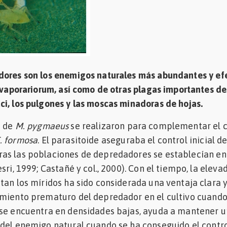
dores son los enemigos naturales más abundantes y ef
. vaporariorum, así como de otras plagas importantes de
i, los pulgones y las moscas minadoras de hojas.
s de
M. pygmaeus
se realizaron para complementar el c
. formosa
. El parasitoide aseguraba el control inicial de
as las poblaciones de depredadores se establecían en
sri, 1999; Castañé y col., 2000). Con el tiempo, la eleva
tan los míridos ha sido considerada una ventaja clara 
imiento prematuro del depredador en el cultivo cuando
 se encuentra en densidades bajas, ayuda a mantener 
 del enemigo natural cuando se ha conseguido el contr