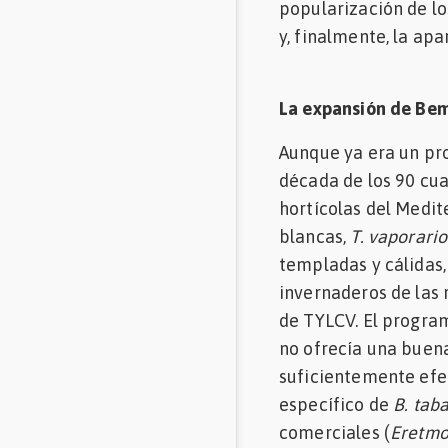
popularización de l
y, finalmente, la ap
La expansión de Bem
Aunque ya era un pro
década de los 90 c
hortícolas del Medit
blancas,
T. vaporari
templadas y cálidas,
invernaderos de las
de TYLCV. El progra
no ofrecía una buena
suficientemente efe
específico de
B. taba
comerciales (
Eretmo