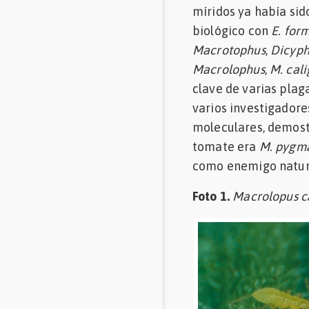
míridos ya había sid
biológico con
E. for
Macrotophus
,
Dicyph
Macrolophus
,
M. cali
clave de varias plaga
varios investigador
moleculares, demost
tomate era
M. pygm
como enemigo natura
Foto 1.
Macrolopus ca