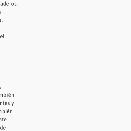
aderos,
a
al
el
s
s
ambién
ntes y
ambién
ate
 de