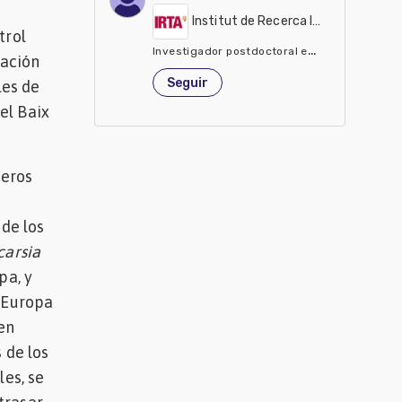
Institut de Recerca I Tecnologia Ag
trol
Investigador postdoctoral en el IRTA
zación
España
Seguir
les de
el Baix
deros
 de los
carsia
pa, y
n Europa
en
s de los
les, se