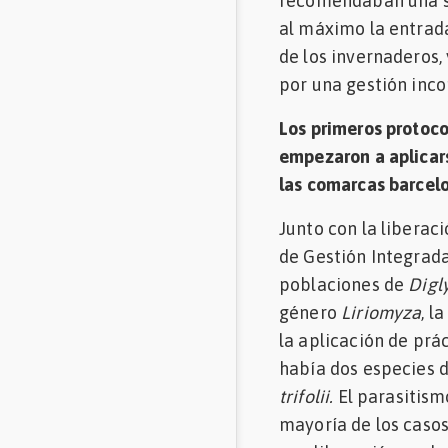
recomendaban una ser
al máximo la entrada
de los invernaderos,
por una gestión incor
Los primeros protoco
empezaron a aplicars
las comarcas barcel
Junto con la liberac
de Gestión Integrada
poblaciones de
Digl
género
Liriomyza
, l
la aplicación de prá
había dos especies 
trifolii.
El parasitis
mayoría de los casos