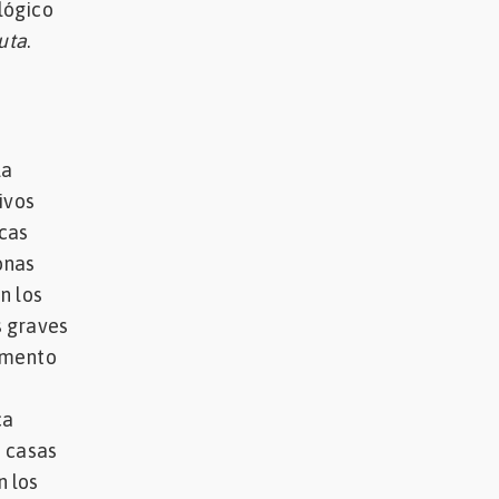
lógico
uta
.
la
ivos
scas
onas
n los
s graves
omento
a
ca
s casas
n los