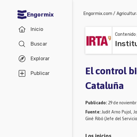
Engormix.com
/
Agricultur
Engormix
Comunidades
Inicio
en español
Contenido 
Buscar
Agricultura
Balanceados
Explorar
-
El control b
Publicar
Piensos
Cataluña
Avicultura
Ganadería
Publicado
:
29 de noviembr
Lechería
Fuente
:
Judit Arno Pujol, 
Giné Ribó (Jefe del Servic
Micotoxinas
Porcicultura
Los inicios