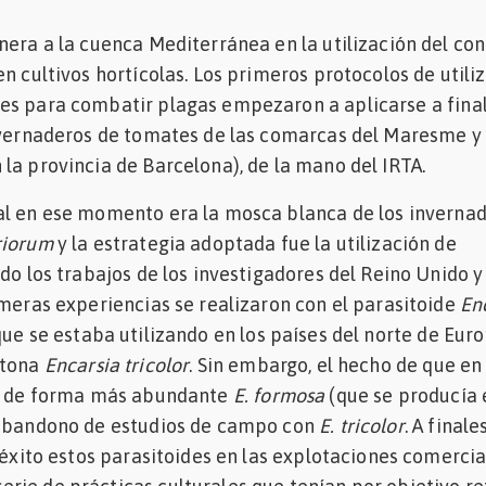
nera a la cuenca Mediterránea en la utilización del con
n cul­tivos hortícolas. Los primeros protocolos de utili
es para combatir plagas empezaron a aplicarse a fina
nvernaderos de tomates de las comarcas del Maresme y 
la provincia de Barcelona), de la mano del IRTA.
al en ese momento era la mosca blanca de los inverna
riorum
y la estrategia adoptada fue la utilización de
do los trabajos de los investigadores del Reino Unido y
imeras experiencias se realizaron con el parasitoide
En
 que se estaba utilizando en los países del norte de Euro
ctona
Encarsia tricolor
. Sin embargo, el hecho de que e
ez de forma más abundante
E. formosa
(que se producía 
 abandono de estudios de campo con
E. tricolor
. A finale
 éxito estos parasitoides en las explotaciones comercia