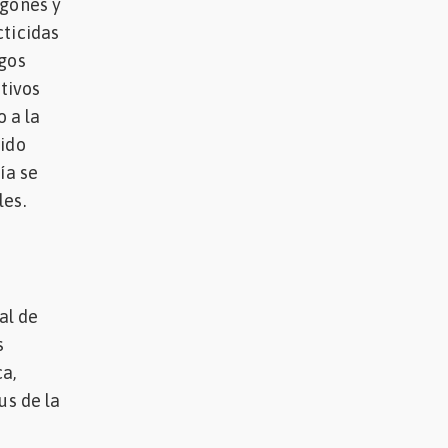
lgones y
cticidas
igos
ltivos
 a la
fido
ía se
les.
al de
s
a,
us de la