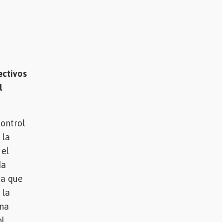
ectivos
l
ontrol
 la
 el
da
ya que
 la
una
ol