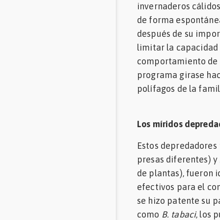
invernaderos cálido
de forma espontánea
después de su import
limitar la capacidad
comportamiento de l
programa girase hac
polífagos de la fami
Los míridos depreda
Estos depredadores 
presas diferentes) y
de plantas), fueron
efectivos para el co
se hizo patente su p
como
B. tabaci
, los