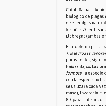
Mascotas
Cataluña ha sido pio
biológico de plagas e
Comunidades
de enemigos natural
en inglés
los años 70 en los i
Comunidades
Llobregat (ambas en 
en portugués
El problema princip
Trialeurodes vapora
parasitoides, siguien
Países Bajos. Las pr
formosa
, la especie
con la especie auto
se utilizara cada v
masa), favoreció el
80, para utilizar con