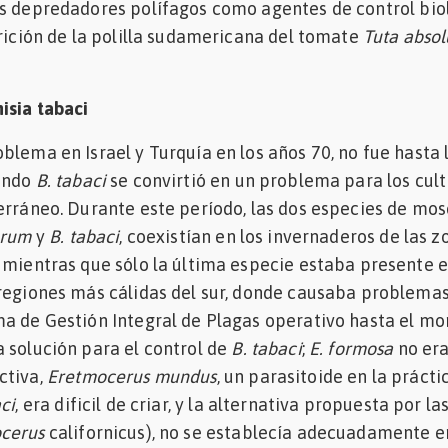
os depredadores polífagos como agentes de control bio
arición de la polilla sudamericana del tomate
Tuta absol
isia tabaci
blema en Israel y Turquía en los años 70, no fue hasta 
uando
B. tabaci
se convirtió en un problema para los cult
erráneo. Durante este período, las dos especies de mo
orum
y
B. tabaci
, coexistían en los invernaderos de las z
 mientras que sólo la última especie estaba presente e
 regiones más cálidas del sur, donde causaba problema
ma de Gestión Integral de Plagas operativo hasta el m
 solución para el control de
B. tabaci
;
E. formosa
no er
ctiva,
Eretmocerus mundus
, un parasitoide en la prácti
ci
, era dificil de criar, y la alternativa propuesta por la
cerus
californicus), no se establecía adecuadamente e