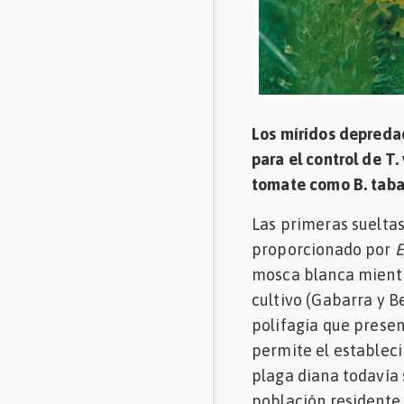
Los míridos depreda
para el control de T
tomate como B. tabac
Las primeras suelta
proporcionado por
E
mosca blanca mientr
cultivo (Gabarra y Be
polifagia que presen
permite el establec
plaga diana todavía
población residente