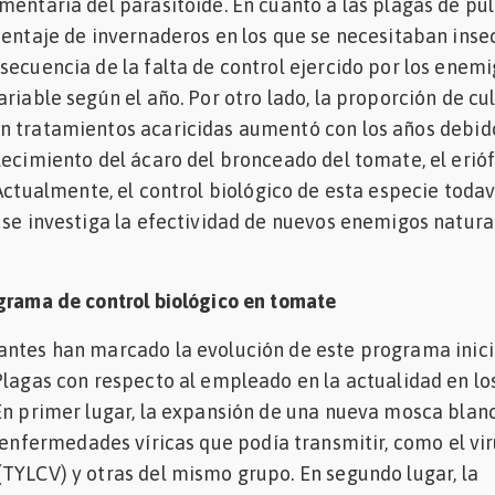
mentaria del parasitoide. En cuanto a las plagas de pu
centaje de invernaderos en los que se necesitaban inse
secuencia de la falta de control ejercido por los enem
riable según el año. Por otro lado, la proporción de cu
n tratamientos acaricidas aumentó con los años debido
lecimiento del ácaro del bronceado del tomate, el erió
 Actualmente, el control biológico de esta especie todav
 se investiga la efectividad de nuevos enemigos natura
ograma de control biológico en tomate
antes han marcado la evolución de este programa inici
Plagas con respecto al empleado en la actualidad en lo
En primer lugar, la expansión de una nueva mosca blanc
s enfermedades víricas que podía transmitir, como el vir
TYLCV) y otras del mismo grupo. En segundo lugar, la