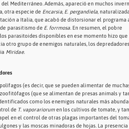
s del Mediterráneo. Además, apareció en muchos invern
, otra especie de
Encarsia
,
E. pergandiela
, naturalizad
ación a Italia, que acabó de distorsionar el programa 
 de parasitismo de
E. forrmosa
. En resumen, el pobre
os parasitoides disponibles en ese momento hizo que 
ia otro grupo de enemigos naturales, los depredadore
lia
Miridae
.
dores
polífagos (es decir, que se pueden alimentar de mucha
 zoofitófagos (que se alimentan de presas animals y t
 identificados como los enemigos naturales más abunda
ntrol de
T. vaporariorum
en los cultivos de tomate, y t
apel en el control de otras plagas importantes del tom
 pulgones y las moscas minadoras de hojas. La presencia