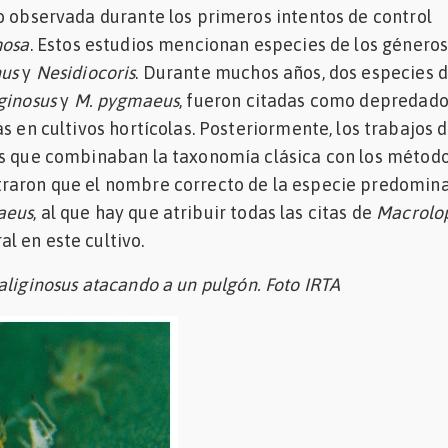
o observada durante los primeros intentos de control
mosa
. Estos estudios mencionan especies de los género
us
y
Nesidiocoris
. Durante muchos años, dos especies 
ginosus
y
M. pygmaeus
, fueron citadas como depredad
s en cultivos hortícolas. Posteriormente, los trabajos 
es que combinaban la taxonomía clásica con los métod
raron que el nombre correcto de la especie predomin
aeus
, al que hay que atribuir todas las citas de
Macrolo
l en este cultivo.
liginosus atacando a un pulgón. Foto IRTA