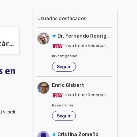
Usuarios destacados
Dr. Fernando Rodríguez Gonzále
Institut de Recerca I Tecnologia Agroalimentàries (IRTA)
Institut de Recerca I Tecnologia Ag
Investigación
Estados Unidos de América
Seguir
s en
Enric Gisbert
Institut de Recerca I Tecnologia Ag
Researcher
 y Jordi
España
Seguir
Cristina Zomeño