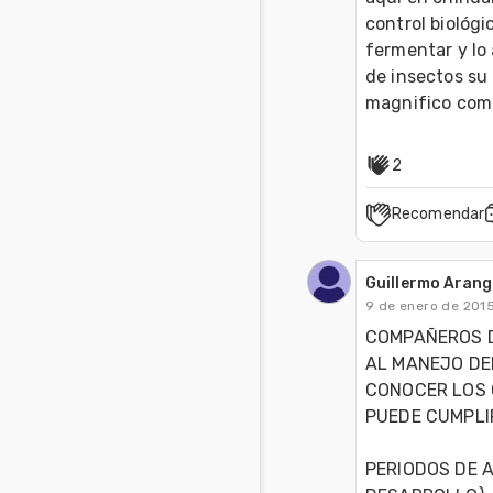
control biológ
fermentar y lo 
de insectos su 
magnifico comp
2
Recomendar
Guillermo Aran
9 de enero de 201
COMPAÑEROS D
AL MANEJO DEL
CONOCER LOS 
PUEDE CUMPLIR
PERIODOS DE A