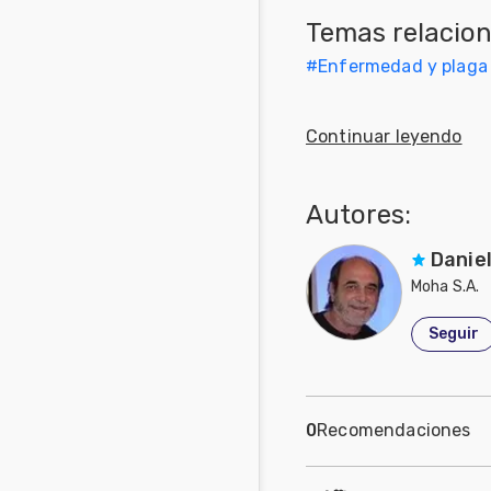
Temas relacio
Mascotas
#
Enfermedad y plaga
Comunidades
en inglés
Continuar leyendo
Comunidades
en portugués
Autores:
Daniel
Moha S.A.
Seguir
0
Recomendaciones