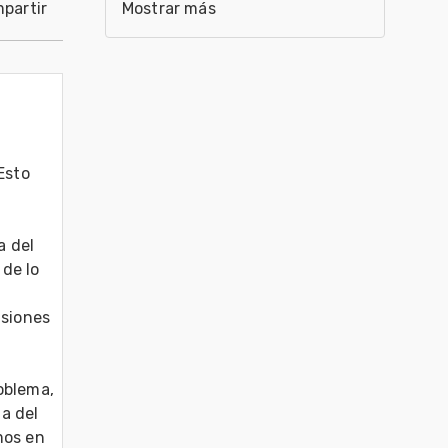
partir
Mostrar más
sto 
 del 
de lo 
siones 
blema, 
a del 
os en 