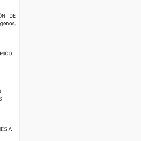
   DE 
genos, 
MICO.

 
 
ES A 