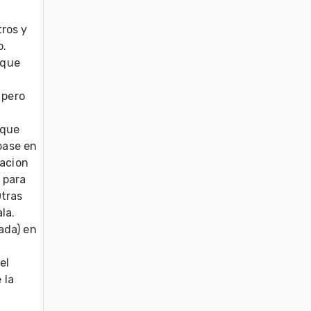
ros y 
.

que 
pero 
que 
ase en 
acion 
 para 
tras 
a.

da) en 
l 
la 