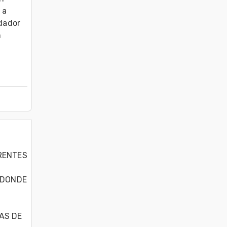
a 
dador 
 
ENTES 
DONDE 
AS DE 