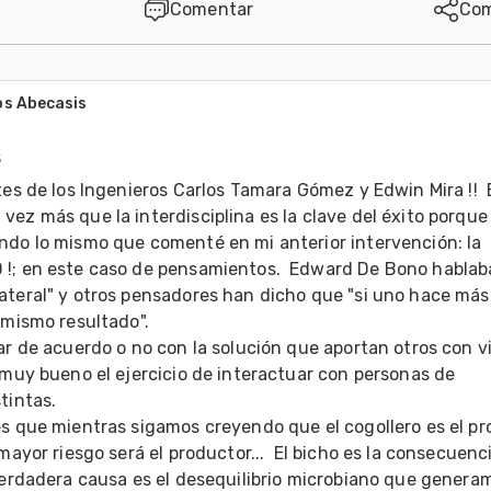
Comentar
Com
los Abecasis
5
tes de los Ingenieros Carlos Tamara Gómez y Edwin Mira !!  E
ez más que la interdisciplina es la clave del éxito porque 
ndo lo mismo que comenté en mi anterior intervención: la 
!; en este caso de pensamientos.  Edward De Bono hablaba
ateral" y otros pensadores han dicho que "si uno hace más 
mismo resultado".  

ar de acuerdo o no con la solución que aportan otros con vi
 muy bueno el ejercicio de interactuar con personas de 
intas. 

s que mientras sigamos creyendo que el cogollero es el pro
 mayor riesgo será el productor...  El bicho es la consecuenci
verdadera causa es el desequilibrio microbiano que generam