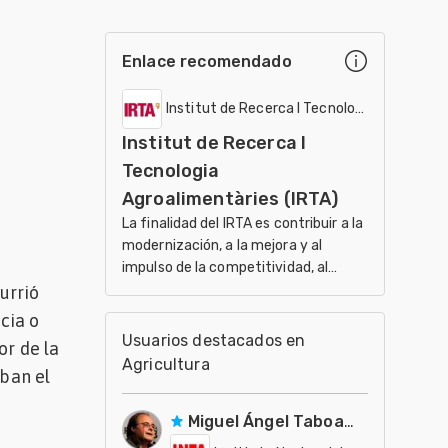
Enlace recomendado
Institut de Recerca I Tecnologia Agroalimen
Institut de Recerca I
Tecnologia
Agroalimentàries (IRTA)
La finalidad del IRTA es contribuir a la
modernización, a la mejora y al
impulso de la competitividad, al
desarrollo sostenible de los sectores
urrió
agrario, ali
cia o
Usuarios destacados en
or de la
Agricultura
aban el
Miguel Ángel Taboada