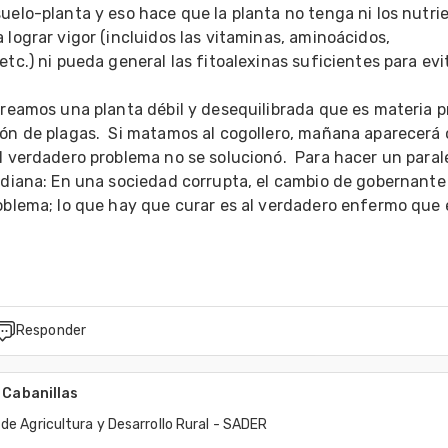
uelo-planta y eso hace que la planta no tenga ni los nutrie
 lograr vigor (incluidos las vitaminas, aminoácidos, 
etc.) ni pueda general las fitoalexinas suficientes para evita
creamos una planta débil y desequilibrada que es materia p
ón de plagas.  Si matamos al cogollero, mañana aparecerá o
l verdadero problema no se solucionó.  Para hacer un parale
idiana: En una sociedad corrupta, el cambio de gobernante 
oblema; lo que hay que curar es al verdadero enfermo que e
Responder
 Cabanillas
de Agricultura y Desarrollo Rural - SADER