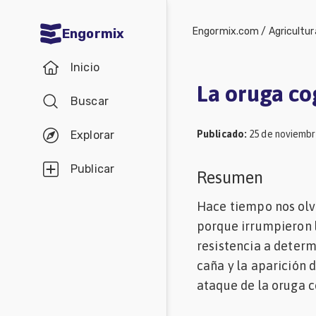
Engormix.com
/
Agricultur
Engormix
Comunidades
Inicio
en español
La oruga co
Buscar
Agricultura
Balanceados
Publicado
:
25 de noviembr
Explorar
-
Publicar
Resumen
Piensos
Hace tiempo nos olv
Avicultura
porque irrumpieron 
Ganadería
resistencia a determ
Lechería
caña y la aparición 
Micotoxinas
ataque de la oruga co
Porcicultura