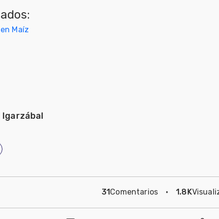
nados:
 en Maíz
 Igarzábal
31
Comentarios
·
1.8K
Visuali