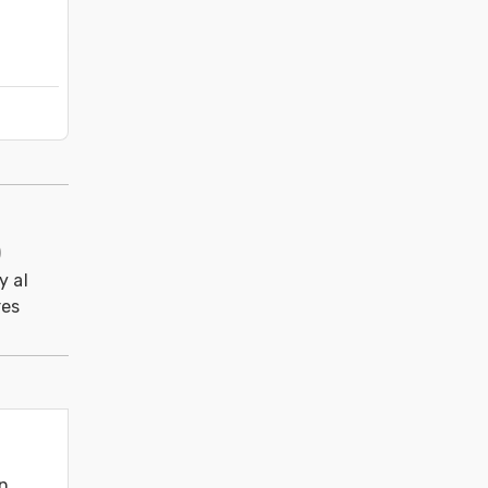
)
y al
res
n 