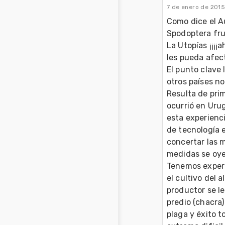
7 de enero de 201
Como dice el A
Spodoptera frug
La Utopías ¡¡¡¡
les pueda afect
El punto clave 
otros países no.
Resulta de pri
ocurrió en Uru
esta experienci
de tecnología en
concertar las m
medidas se oyen
Tenemos experi
el cultivo del 
productor se le
predio (chacra)
plaga y éxito t