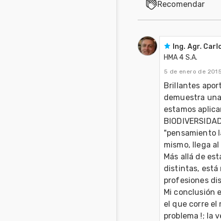
Recomendar
Ing. Agr. Car
HMA 4 S.A.
5 de enero de 201
Brillantes apor
demuestra una v
estamos aplica
BIODIVERSIDAD 
"pensamiento l
mismo, llega al 
Más allá de est
distintas, está
profesiones dist
Mi conclusión e
el que corre el
problema !; la 