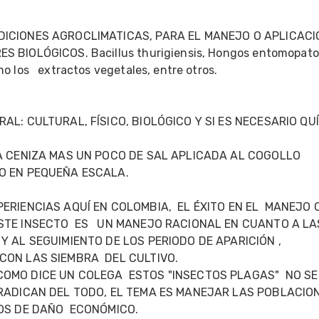
CIONES AGROCLIMATICAS, PARA EL MANEJO O APLICACIÓN
 BIOLÓGICOS. Bacillus thurigiensis, Hongos entomopato
 los   extractos vegetales, entre otros.  

AL: CULTURAL, FÍSICO, BIOLÓGICO Y SI ES NECESARIO QUÍ
A CENIZA MAS UN POCO DE SAL APLICADA AL COGOLLO  
O EN PEQUEÑA ESCALA.

ERIENCIAS AQUÍ EN COLOMBIA,  EL ÉXITO EN EL  MANEJO O
TE INSECTO  ES   UN MANEJO RACIONAL EN CUANTO A LAS
Y AL SEGUIMIENTO DE LOS PERIODO DE APARICIÓN ,  
ON LAS SIEMBRA  DEL CULTIVO.

OMO DICE UN COLEGA  ESTOS "INSECTOS PLAGAS"  NO SE 
RADICAN DEL TODO, EL TEMA ES MANEJAR LAS POBLACION
OS DE DAÑO  ECONÓMICO.
