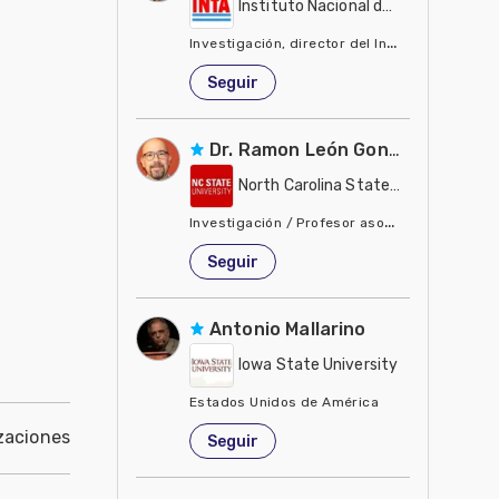
Instituto Nacional de Tecnología Ag
Investigación, director del Instituto de Suelo
Estados Unidos de América
Seguir
Dr. Ramon León González
North Carolina State University - 
Investigación / Profesor asociado, biología 
Estados Unidos de América
Seguir
Antonio Mallarino
Iowa State University
Estados Unidos de América
zaciones
Seguir