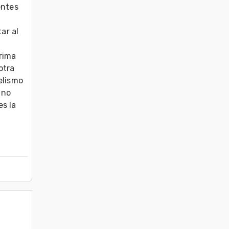
ntes 
r al 
rima 
tra 
lismo 
no 
s la 