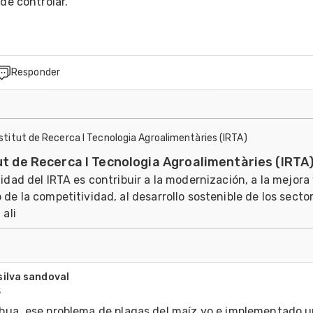
Responder
nstitut de Recerca I Tecnologia Agroalimentàries (IRTA)
ut de Recerca I Tecnologia Agroalimentàries (IRTA
lidad del IRTA es contribuir a la modernización, a la mejora 
 de la competitividad, al desarrollo sostenible de los secto
 ali
silva sandoval
5
hua, ese problema de plagas del maíz yo e implementado u