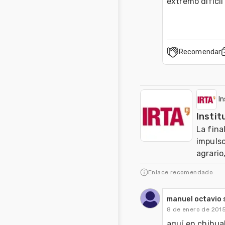
Recomendar
I
Instit
La fina
impulso
agrario,
Enlace recomendado
manuel octavio 
8 de enero de 201
aquí en chihua