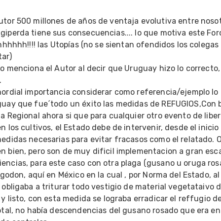
5
utor 500 millones de años de ventaja evolutiva entre nosot
iperda tiene sus consecuencias.... lo que motiva este Foro
ahhhhhh!!!! las Utopías (no se sientan ofendidos los colegas 
ar)

lo menciona el Autor al decir que Uruguay hizo lo correcto, 


mordial importancia considerar como referencia/ejemplo lo 
guay que fue´todo un éxito las medidas de REFUGIOS,Con b
a Regional ahora si que para cualquier otro evento de liber
 los cultivos, el Estado debe de intervenir, desde el inicio 
edidas necesarias para evitar fracasos como el relatado. O
 bien, pero son de muy dificil implementacion a gran escal
encias, para este caso con otra plaga (gusano u oruga rosa
algodon, aquí en México en la cual , por Norma del Estado, al 
 obligaba a triturar todo vestigio de material vegetataivo de
 y listo, con esta medida se lograba erradicar el reffugio de 
otal, no había descendencias del gusano rosado que era en 