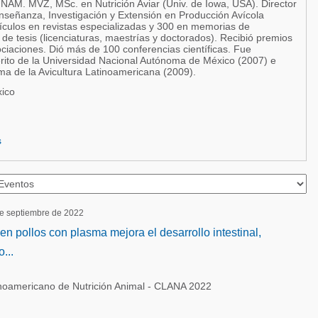
UNAM. MVZ, MSc. en Nutrición Aviar (Univ. de Iowa, USA). Director
nseñanza, Investigación y Extensión en Producción Avícola
ículos en revistas especializadas y 300 en memorias de
o de tesis (licenciaturas, maestrías y doctorados). Recibió premios
ciaciones. Dió más de 100 conferencias científicas. Fue
ito de la Universidad Nacional Autónoma de México (2007) e
ama de la Avicultura Latinoamericana (2009).
ico
s
de septiembre de 2022
n pollos con plasma mejora el desarrollo intestinal,
...
noamericano de Nutrición Animal - CLANA 2022