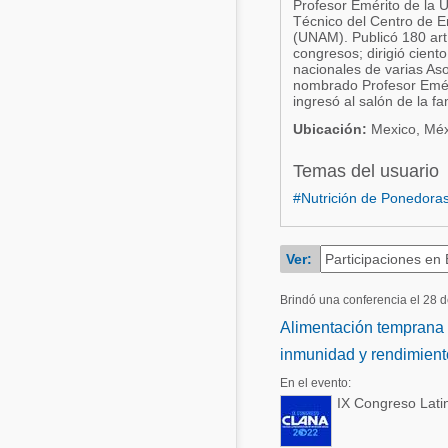
Profesor Emérito de la 
Técnico del Centro de E
Acuacultura
Comunidades en portugués
(UNAM). Publicó 180 art
congresos; dirigió cient
Micotoxinas
nacionales de varias Aso
Micotoxinas
nombrado Profesor Emér
Avicultura
ingresó al salón de la f
Avicultura
Ubicación:
Mexico, Méx
Porcicultura
Porcicultura
Lechería
Temas del usuario
Ganadería
#Nutrición de Ponedora
Balanceados - Piensos
Lechería
Ver:
Brindó una conferencia el 28 
Alimentación temprana e
inmunidad y rendimiento
En el evento:
IX Congreso Lati