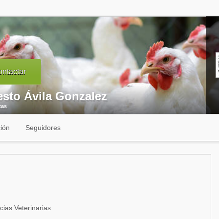
ntactar
esto Ávila Gonzalez
tas
ión
Seguidores
cias Veterinarias