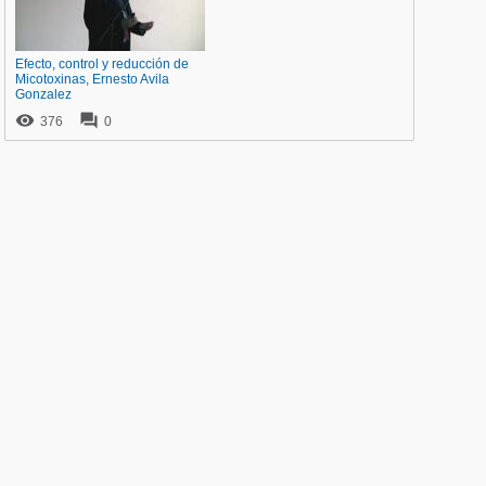
Efecto, control y reducción de
Micotoxinas, Ernesto Avila
Gonzalez


376
0