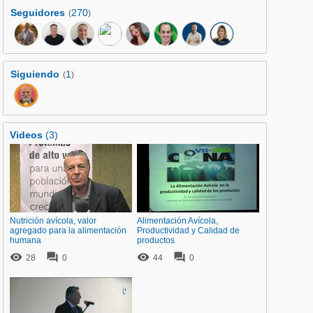
Seguidores
270
(
)
Siguiendo
1
(
)
Videos
(3)
Nutrición avícola, valor
Alimentación Avícola,
agregado para la alimentación
Productividad y Calidad de
humana
productos




28
0
44
0