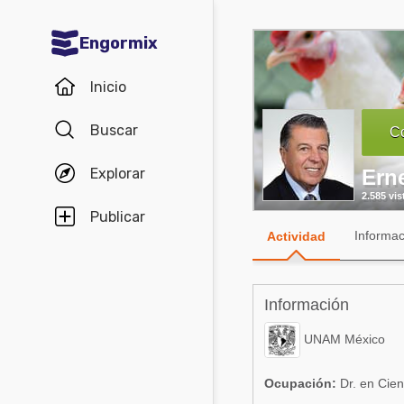
Engormix
Comunidades en español
Inicio
Agricultura
Buscar
Co
Balanceados - Piensos
Explorar
Ern
Avicultura
2.585 vis
Ganadería
Publicar
Informac
Actividad
Lechería
Micotoxinas
Información
Porcicultura
UNAM México
Mascotas
Ocupación:
Dr. en Cien
Comunidades en inglés