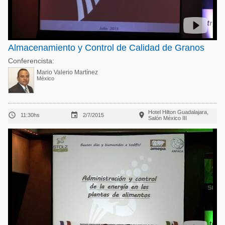
Almacenamiento y Control de Calidad de Granos
Conferencista:
Mario Valerio Martínez
México
Hotel Hilton Guadalajara,



11:30hs
2/7/2015
Salón México III