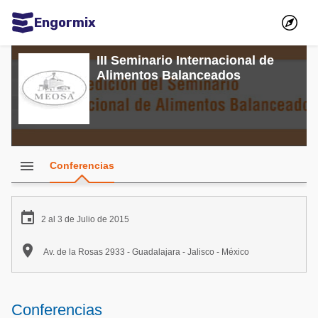
Engormix
Comunidades en español
III Seminario Internacional de
Alimentos Balanceados
Agricultura
Balanceados - Piensos
Avicultura
Ganadería
menu
Conferencias
Lechería
Micotoxinas

2 al 3 de Julio de 2015
Porcicultura

Av. de la Rosas 2933 - Guadalajara - Jalisco - México
Mascotas
Comunidades en inglés
Conferencias