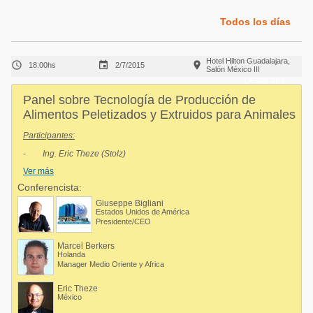
Acuacultura
Comunidades en portugués
Todos los días
Micotoxinas
Micotoxinas
Avicultura
Hotel Hilton Guadalajara,



18:00hs
2/7/2015
Avicultura
Salón México III
Porcicultura
Destacada
Porcicultura
Panel sobre Tecnología de Producción de
Lechería
Alimentos Peletizados y Extruidos para Animales
Ganadería
Balanceados - Piensos
Participantes:
Lechería
- Ing. Eric Theze (Stolz)
Ver más
- Ing. Marcel Berkers (Van Aarsen)
Conferencista:
- Ing. Spencer Lawson (Wenger)
Giuseppe Bigliani
- Ing. Alfonso Suástegui (Bachoco)
Estados Unidos de América
Presidente/CEO
- Lic. Carlos Sainz (Grupo Belenes)
- C.P. Alfredo Aguirre (Nutrimentos Concentra)
Marcel Berkers
Holanda
Moderador:
Manager Medio Oriente y Africa
- Ing. Giuseppe Bigliani (FTS)
Eric Theze
México