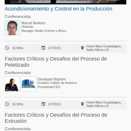
Acondicionamiento y Control en la Producción
Conferencista:
Marcel Berkers
Holanda
Manager Medio Oriente y Africa
Hotel Hilton Guadalajara,



15:00hs
2/7/2015
Salón México III
Factores Críticos y Desafios del Proceso de
Peletizado
Conferencista:
Giuseppe Bigliani
Estados Unidos de América
Presidente/CEO
Hotel Hilton Guadalajara,



16:30hs
2/7/2015
Salón México III
Factores Críticos y Desafíos del Proceso de
Extrusión
Conferencista: