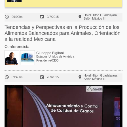
Hotel Hilton Guadalajara,



09:00hs
2/7/2015
Salón México III
Tendencias y Perspectivas en la Producción de los
Alimentos Balanceados para Animales, Orientación
a la realidad Mexicana
Conferencista:
Giuseppe Bigliani
Estados Unidos de América
Presidente/CEO
Hotel Hilton Guadalajara,



09:45hs
2/7/2015
Salón México III