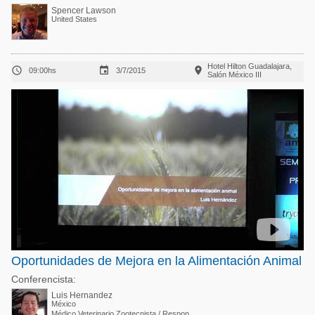
Spencer Lawson
United States
Hotel Hilton Guadalajara,



09:00hs
3/7/2015
Salón México III
Oportunidades de Mejora en la Alimentación Animal
Conferencista:
Luis Hernandez
México
Médico Veterinario Zootecnista / Responsable del área Cerdos en Phibro México