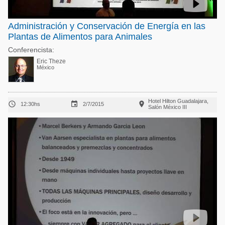
Administración y Conservación de Energía en las
Plantas de Alimentos para Animales
Conferencista:
Eric Theze
México
Hotel Hilton Guadalajara,



12:30hs
2/7/2015
Salón México III