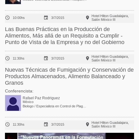
Hotel Hilton Guadalajara,



10:00hs
3/7/2015
Salón México III
Las Buenas Prácticas en la Producción de
Alimentos, Más allá de un Requisito a Cumplir -
Punto de Vista de la Empresa y no del Gobierno
Hotel Hilton Guadalajara,



11:30hs
3/7/2015
Salón México III
Nuevas Técnicas de Fumigación y Conservación de
Productos Almacenados, Alimento Balanceado y
Granos
Conferencista:
Rafael Paz Rodriguez
México
Biologo / Especialista en Control de Plagas y conservación de Alimentos
Hotel Hilton Guadalajara,



11:30hs
3/7/2015
Salón México III