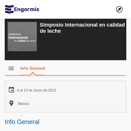
Engormix
Comunidades en español
Simposio Internacional en calidad
de leche
Agricultura
Balanceados - Piensos
Avicultura
Ganadería
menu
Info General
Lechería
Micotoxinas

9 al 15 de Junio de 2021
Porcicultura

México
Mascotas
Comunidades en inglés
Info General