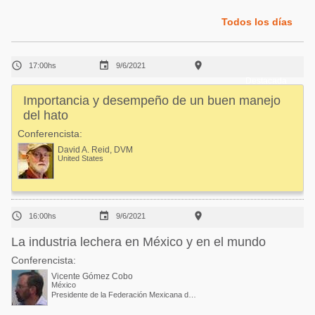
Acuacultura
Comunidades en portugués
Todos los días
Micotoxinas
Micotoxinas
Avicultura



17:00hs
9/6/2021
Avicultura
Porcicultura
Destacada
Porcicultura
Importancia y desempeño de un buen manejo
Lechería
del hato
Ganadería
Balanceados - Piensos
Conferencista:
Lechería
David A. Reid, DVM
United States



16:00hs
9/6/2021
La industria lechera en México y en el mundo
Conferencista:
Vicente Gómez Cobo
México
Presidente de la Federación Mexicana de Lechería (Femeleche)