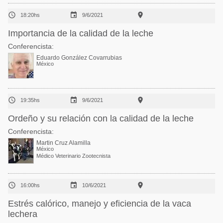



18:20hs
9/6/2021
Importancia de la calidad de la leche
Conferencista:
Eduardo González Covarrubias
México



19:35hs
9/6/2021
Ordeño y su relación con la calidad de la leche
Conferencista:
Martin Cruz Alamilla
México
Médico Veterinario Zootecnista



16:00hs
10/6/2021
Estrés calórico, manejo y eficiencia de la vaca
lechera