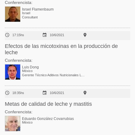
Conferencista:
Israel Flamenbaum
Israel
Consultant



17:15hs
10/6/2021
Efectos de las micotoxinas en la producción de
leche
Conferencista:
Luis Dong
México
Gerente Técnico Aditivos Nutricionales Laboratorios Sanfer



18:35hs
10/6/2021
Metas de calidad de leche y mastitis
Conferencista:
Eduardo González Covarrubias
México