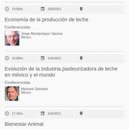



19:50hs
10/6/2021
Economía de la producción de leche
Conferencista:
Jorge Montemayor Varona
México



16:00hs
11/6/2021
Evolución de la industria pasteurizadora de leche
en méxico y el mundo
Conferencista:
Mariano Salceda
México



17:15hs
11/6/2021
Bienestar Animal