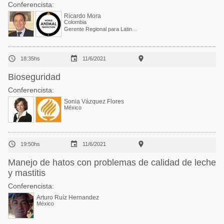
Conferencista:
Ricardo Mora
Colombia
Gerente Regional para Latinoamérica en WSPA



18:35hs
11/6/2021
Bioseguridad
Conferencista:
Sonia Vázquez Flores
México



19:50hs
11/6/2021
Manejo de hatos con problemas de calidad de leche
y mastitis
Conferencista:
Arturo Ruíz Hernandez
México