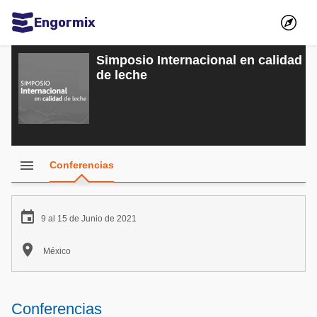
Engormix
Comunidades en español
Simposio Internacional en calidad
de leche
Agricultura
Balanceados - Piensos
Avicultura
Ganadería
menu
Conferencias
Lechería
Micotoxinas

9 al 15 de Junio de 2021
Porcicultura

México
Mascotas
Comunidades en inglés
Conferencias