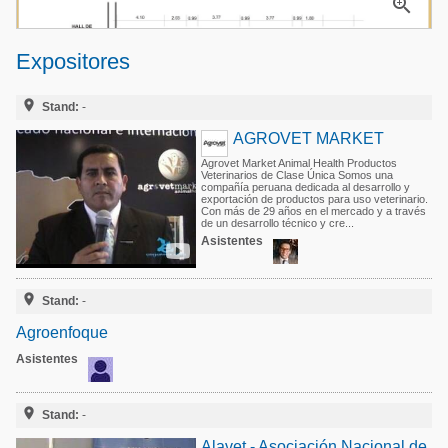

Acuacultura
Comunidades en portugués
Micotoxinas
Expositores
Micotoxinas
Avicultura
Avicultura

Stand:
-
Porcicultura
Porcicultura
AGROVET MARKET
Lechería
Agrovet Market Animal Health Productos
Ganadería
Veterinarios de Clase Única Somos una
Balanceados - Piensos
compañía peruana dedicada al desarrollo y
exportación de productos para uso veterinario.
Lechería
Con más de 29 años en el mercado y a través
de un desarrollo técnico y cre...
Asistentes

Stand:
-
Agroenfoque
Asistentes

Stand:
-
Alavet - Asociación Nacional de