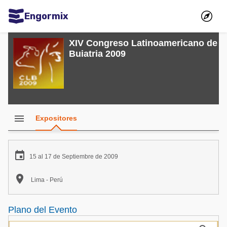
Engormix
Comunidades en español
XIV Congreso Latinoamericano de
Buiatria 2009
Agricultura
Balanceados - Piensos
Avicultura
Ganadería
menu
Expositores
Lechería
Micotoxinas

15 al 17 de Septiembre de 2009
Porcicultura

Lima - Perú
Mascotas
Comunidades en inglés
Plano del Evento