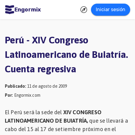
Engormix
Iniciar sesión
dades
ñol
Perú - XIV Congreso
Agricultura
Latinoamericano de Buiatría.
Balanceados
Cuenta regresiva
-
Piensos
Publicado
:
11 de agosto de 2009
Avicultura
Por
:
Engormix.com
Ganadería
Lechería
El Perú será la sede del
XIV CONGRESO
LATINOAMERICANO DE BUIATRÍA,
que se llevará a
Micotoxinas
cabo del 15 al 17 de setiembre próximo en el
Porcicultura