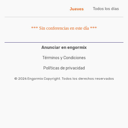
Acuacultura
Comunidades en portugués
Todos los días
Jueves
Micotoxinas
Micotoxinas
Avicultura
*** Sin conferencias en este día ***
Avicultura
Porcicultura
Porcicultura
Lechería
Anunciar en engormix
Ganadería
Balanceados - Piensos
Términos y Condiciones
Lechería
Políticas de privacidad
© 2026 Engormix Copyright. Todos los derechos reservados