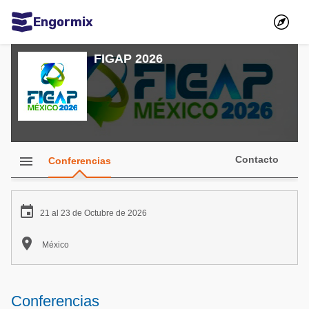
Engormix
Comunidades en español
FIGAP 2026
Agricultura
Balanceados - Piensos
Avicultura
Ganadería
menu
Contacto
Conferencias
Lechería
Micotoxinas

21 al 23 de Octubre de 2026
Porcicultura

México
Mascotas
Comunidades en inglés
Conferencias