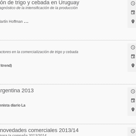
ción de trigo y cebada en Uruguay

gnóstico de la intensificación de la producción

E
steban Martín Hoffman Berasain


actores en la comercialización de trigo y cebada


itrend)
 Argentina 2013


nista diario La

- novedades comerciales 2013/14

s para la compaña 2013/2014