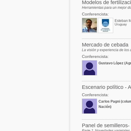
Modelos de fertiliza
Herramientas para un mejor dia
Conferencista:
Uruguay
Mercado de cebada
La visión y experiencia de los 
Conferencista:
Gustavo López (Agr
Escenario polí­tico -
Conferencista:
Carlos Pagni (colum
Nación)
Panel de semilleros
Parte 1: Novedades varietale