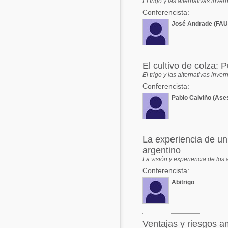
El trigo y las alternativas inve
Conferencista:
José Andrade (FA
El cultivo de colza: P
El trigo y las alternativas inve
Conferencista:
Pablo Calviño (Ase
La experiencia de un
argentino
La visión y experiencia de los 
Conferencista:
Abitrigo
Ventajas y riesgos am