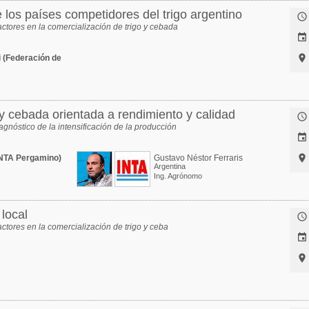
e los paí­ses competidores del trigo argentino

actores en la comercialización de trigo y cebada


i (Federación de
o y cebada orientada a rendimiento y calidad

gnóstico de la intensificación de la producción


INTA Pergamino)
Gustavo Néstor Ferraris
Argentina
Ing. Agrónomo
 local

actores en la comercialización de trigo y ceba

