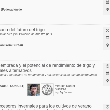


i (Federación de
ana del futuro del trigo

acionales y la situación de nuestro país


can Farm Bureau
embrada y el potencial de rendimiento de trigo y

ales alternativos

rnales: Potenciales de rendimiento y las eficiencias de uso de los recursos

 (FAUBA, CONICET)
Miralles Daniel
Argentina
Ing. Agrónomo
esores invernales para los cultivos de verano
