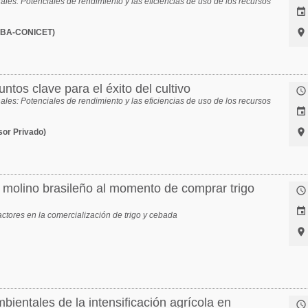
rnales: Potenciales de rendimiento y las eficiencias de uso de los recursos


UBA-CONICET)
untos clave para el éxito del cultivo

rnales: Potenciales de rendimiento y las eficiencias de uso de los recursos


sor Privado)
 molino brasileño al momento de comprar trigo


actores en la comercialización de trigo y cebada

bientales de la intensificación agrícola en
