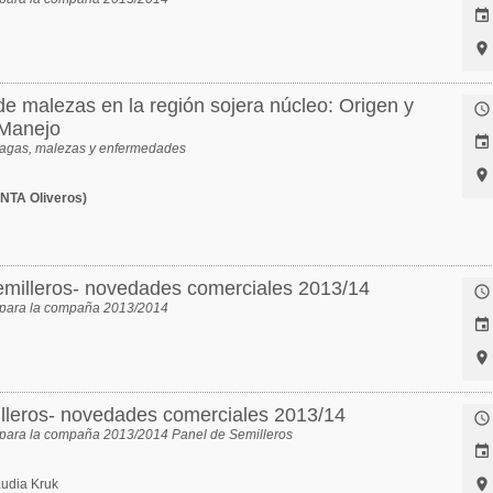


e malezas en la región sojera núcleo: Origen y

 Manejo

lagas, malezas y enfermedades

INTA Oliveros)
milleros- novedades comerciales 2013/14

s para la compaña 2013/2014


illeros- novedades comerciales 2013/14

 para la compaña 2013/2014 Panel de Semilleros


audia Kruk