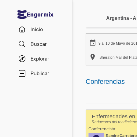
Engormix
Argentina - A
Comunidades en español
Inicio
Agricultura

Buscar
9 al 10 de Mayo de 20
Balanceados - Piensos

Sheraton Mar del Plata
Explorar
Avicultura
Ganadería
Publicar
Conferencias
Lechería
Micotoxinas
Porcicultura
Enfermedades en t
Mascotas
Reductores del rendimient
Conferencista:
Comunidades en inglés
Ramiro Carretero