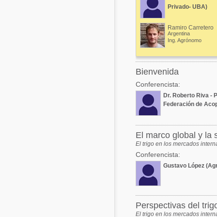
Privado- UBA)
Acuacultura
Comunidades en portugués
Ramiro Carretero
Micotoxinas
Argentina
Micotoxinas
Ing. Agrónomo
Avicultura
Avicultura
Porcicultura
Bienvenida
Porcicultura
Lechería
Conferencista:
Ganadería
Dr. Roberto Riva - 
Balanceados - Piensos
Federación de Aco
Lechería
El marco global y la s
El trigo en los mercados intern
Conferencista:
Gustavo López (Agr
Perspectivas del trig
El trigo en los mercados intern