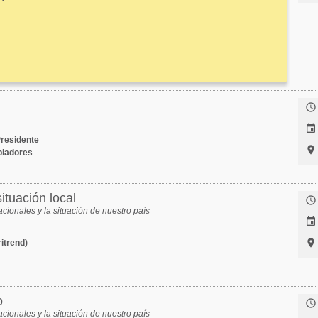


Presidente

piadores
ituación local

acionales y la situación de nuestro país


itrend)
o

acionales y la situación de nuestro país