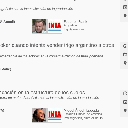

gnóstico de la intensificación de la producción

A Anguil)
Federico Frank
Argentina
Ing. Agrónomo
oker cuando intenta vender trigo argentino a otros


 experiencia de los actores en la comercialización de trigo y cebada

CStone)
ficación en la estructura de los suelos

para un mejor diagnóstico de la intensificación de la producción


TA)
Miguel Ángel Taboada
Estados Unidos de América
Investigación, director del Instituto de Suelos del INTA