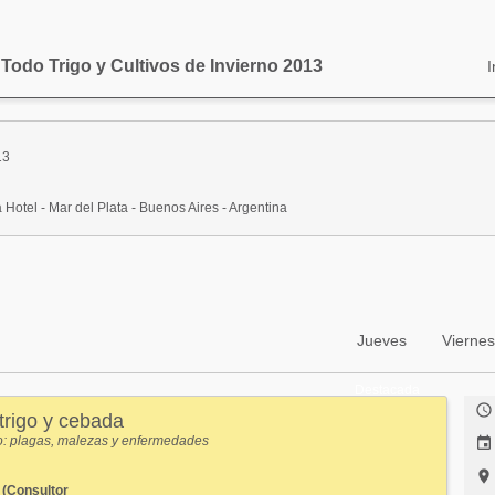
 Todo Trigo y Cultivos de Invierno 2013
I
13
 Hotel - Mar del Plata - Buenos Aires - Argentina
Jueves
Viernes
Destacada

rigo y cebada
o: plagas, malezas y enfermedades


 (Consultor