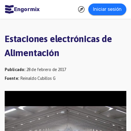
Engormix
Iniciar sesión
dades
ñol
Estaciones electrónicas de
Agricultura
Alimentación
Balanceados
-
Publicado
:
28 de febrero de 2017
Piensos
Fuente
:
Reinaldo Cubillos G
Avicultura
Ganadería
Lechería
Micotoxinas
Porcicultura