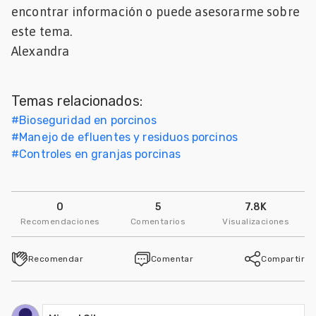
encontrar información o puede asesorarme sobre
Mascotas
este tema.
Alexandra
dades
s
Temas relacionados:
dades
gués
#
Bioseguridad en porcinos
#
Manejo de efluentes y residuos porcinos
#
Controles en granjas porcinas
0
5
7.8K
Recomendaciones
Comentarios
Visualizaciones
Recomendar
Comentar
Compartir