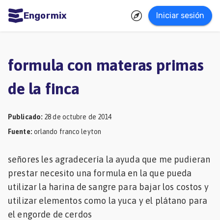
Engormix
Iniciar sesión
dades
ñol
formula con materas primas
Agricultura
de la finca
Balanceados
-
Publicado
:
28 de octubre de 2014
Piensos
Fuente
:
orlando franco leyton
Avicultura
señores les agradecería la ayuda que me pudieran
Ganadería
prestar necesito una formula en la que pueda
Lechería
utilizar la harina de sangre para bajar los costos y
Micotoxinas
utilizar elementos como la yuca y el plátano para
el engorde de cerdos
Porcicultura