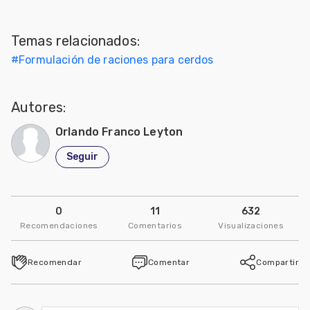
Mascotas
Temas relacionados:
dades
#
Formulación de raciones para cerdos
s
dades
Autores:
gués
Orlando Franco Leyton
Seguir
0
11
632
Recomendaciones
Comentarios
Visualizaciones
Recomendar
Comentar
Compartir