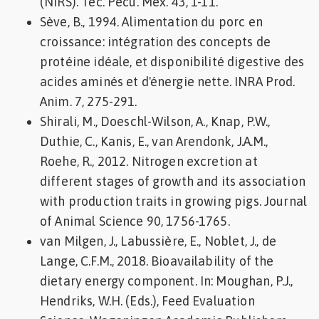
(NIRS). Téc. Pecu. Méx. 43, 1-11.
Sève, B., 1994. Alimentation du porc en
croissance: intégration des concepts de
protéine idéale, et disponibilité digestive des
acides aminés et d'énergie nette. INRA Prod.
Anim. 7, 275-291.
Shirali, M., Doeschl-Wilson, A., Knap, P.W.,
Duthie, C., Kanis, E., van Arendonk, J.A.M.,
Roehe, R., 2012. Nitrogen excretion at
different stages of growth and its association
with production traits in growing pigs. Journal
of Animal Science 90, 1756-1765.
van Milgen, J., Labussière, E., Noblet, J., de
Lange, C.F.M., 2018. Bioavailability of the
dietary energy component. In: Moughan, P.J.,
Hendriks, W.H. (Eds.), Feed Evaluation