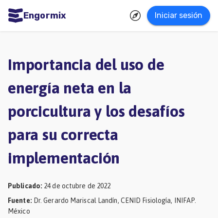
Engormix
Iniciar sesión
dades
ñol
Importancia del uso de
Agricultura
energía neta en la
Balanceados
porcicultura y los desafíos
-
Piensos
para su correcta
Avicultura
implementación
Ganadería
Lechería
Publicado
:
24 de octubre de 2022
Micotoxinas
Fuente
:
Dr. Gerardo Mariscal Landín, CENID Fisiología, INIFAP.
México
Porcicultura