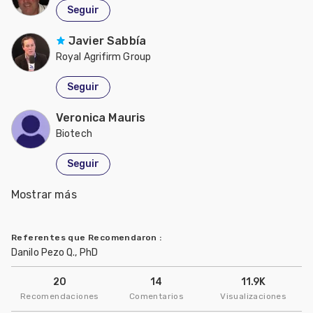
Seguir
Javier Sabbía
Royal Agrifirm Group
Seguir
Veronica Mauris
Biotech
Seguir
Mostrar más
Heber Pose
Seguir
Referentes que Recomendaron
:
Danilo Pezo Q., PhD
20
14
11.9K
Recomendaciones
Comentarios
Visualizaciones