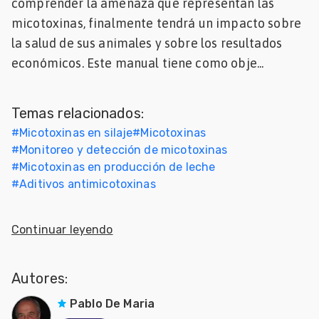
comprender la amenaza que representan las
Mascotas
micotoxinas, finalmente tendrá un impacto sobre
la salud de sus animales y sobre los resultados
dades
económicos. Este manual tiene como obje...
s
dades
Temas relacionados:
gués
#
Micotoxinas en silaje
#
Micotoxinas
#
Monitoreo y detección de micotoxinas
#
Micotoxinas en producción de leche
#
Aditivos antimicotoxinas
Continuar leyendo
Autores:
Pablo De Maria