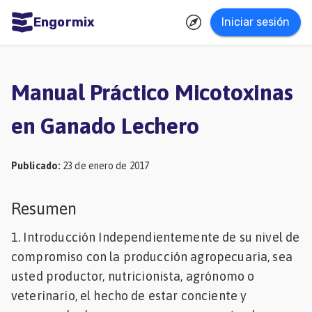
Engormix
Iniciar sesión
dades
ñol
Manual Práctico Micotoxinas
Agricultura
en Ganado Lechero
Balanceados
-
Publicado
:
23 de enero de 2017
Piensos
Avicultura
Resumen
Ganadería
1. Introducción Independientemente de su nivel de
Lechería
compromiso con la producción agropecuaria, sea
usted productor, nutricionista, agrónomo o
Micotoxinas
veterinario, el hecho de estar conciente y
Porcicultura