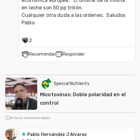
económica europea.   El umbral de la misma 
en leche son 50 pp trillón.

Cualquier otra duda a las ordenes.  Saludos  
2
Recomendar
Responder
Special Nutrients
Micotoxinas: Doble polaridad en el
control
Enlace recomendado
Pablo Hernández J Alvarez