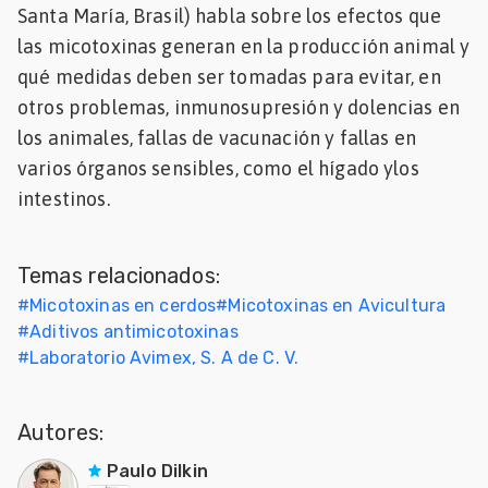
Santa María, Brasil) habla sobre los efectos que
Mascotas
las micotoxinas generan en la producción animal y
qué medidas deben ser tomadas para evitar, en
dades
s
otros problemas, inmunosupresión y dolencias en
los animales, fallas de vacunación y fallas en
dades
varios órganos sensibles, como el hígado ylos
gués
intestinos.
Temas relacionados:
#
Micotoxinas en cerdos
#
Micotoxinas en Avicultura
#
Aditivos antimicotoxinas
#
Laboratorio Avimex, S. A de C. V.
Autores:
Paulo Dilkin