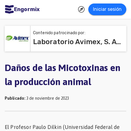
Engormix
Iniciar sesión
dades
ñol
Contenido patrocinado por:
Laboratorio Avimex, S. A de C. V.
Agricultura
Balanceados
-
Daños de las Micotoxinas en
Piensos
la producción animal
Avicultura
Ganadería
Publicado
:
3 de noviembre de 2023
Lechería
Micotoxinas
El Profesor Paulo Dilkin (Universidad Federal de
Porcicultura