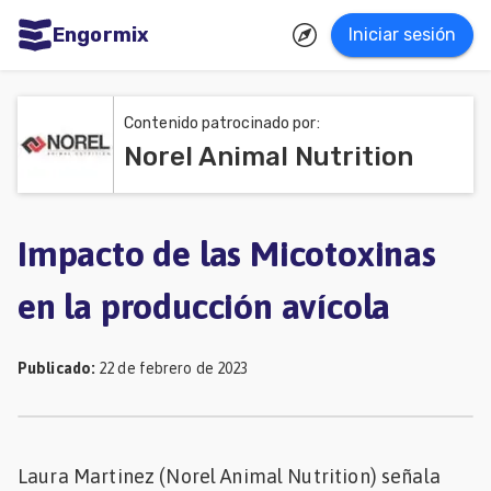
Engormix
Iniciar sesión
dades
ñol
Contenido patrocinado por:
Norel Animal Nutrition
Agricultura
Balanceados
-
Impacto de las Micotoxinas
Piensos
en la producción avícola
Avicultura
Ganadería
Publicado
:
22 de febrero de 2023
Lechería
Micotoxinas
Laura Martinez (Norel Animal Nutrition) señala
Porcicultura