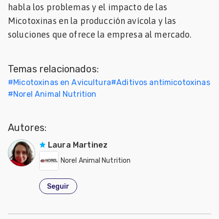
habla los problemas y el impacto de las
Mascotas
Micotoxinas en la producción avícola y las
soluciones que ofrece la empresa al mercado.
dades
s
Temas relacionados:
dades
gués
#
Micotoxinas en Avicultura
#
Aditivos antimicotoxinas
#
Norel Animal Nutrition
Autores:
Laura Martinez
Norel Animal Nutrition
Seguir