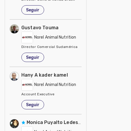
Brasil
Seguir
Gustavo Touma
Norel Animal Nutrition
Director Comercial Sudamérica
Ecuador
Seguir
Hany A kader kamel
Norel Animal Nutrition
Account Executive
Egipto
Seguir
Monica Puyalto Ledesma