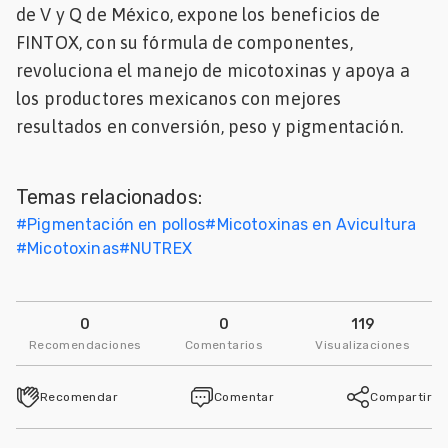
de V y Q de México, expone los beneficios de
Mascotas
FINTOX, con su fórmula de componentes,
revoluciona el manejo de micotoxinas y apoya a
dades
s
los productores mexicanos con mejores
resultados en conversión, peso y pigmentación.
dades
gués
Temas relacionados:
#
Pigmentación en pollos
#
Micotoxinas en Avicultura
#
Micotoxinas
#
NUTREX
0
0
119
Recomendaciones
Comentarios
Visualizaciones
Recomendar
Comentar
Compartir