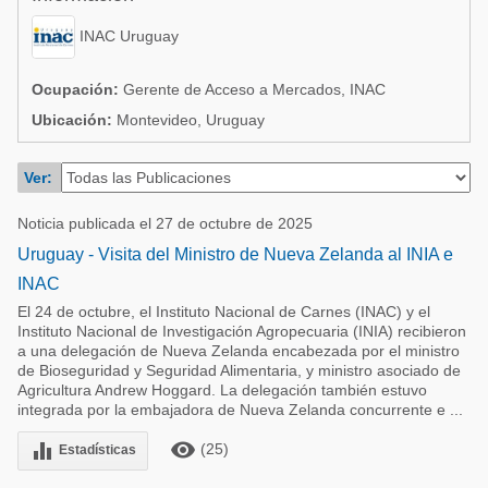
Acuacultura
Comunidades en portugués
INAC Uruguay
Micotoxinas
Micotoxinas
Avicultura
Ocupación:
Gerente de Acceso a Mercados, INAC
Avicultura
Ubicación:
Montevideo, Uruguay
Porcicultura
Porcicultura
Lechería
Ver:
Ganadería
Balanceados - Piensos
Noticia publicada el 27 de octubre de 2025
Lechería
Uruguay - Visita del Ministro de Nueva Zelanda al INIA e
INAC
El 24 de octubre, el Instituto Nacional de Carnes (INAC) y el
Instituto Nacional de Investigación Agropecuaria (INIA) recibieron
a una delegación de Nueva Zelanda encabezada por el ministro
de Bioseguridad y Seguridad Alimentaria, y ministro asociado de
Agricultura Andrew Hoggard. La delegación también estuvo
integrada por la embajadora de Nueva Zelanda concurrente e ...
remove_red_eye
equalizer
(25)
Estadísticas