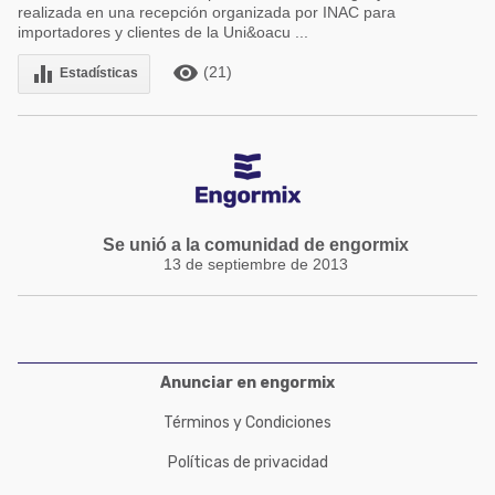
realizada en una recepción organizada por INAC para
importadores y clientes de la Uni&oacu ...
remove_red_eye
equalizer
(21)
Estadísticas
Se unió a la comunidad de engormix
13 de septiembre de 2013
Anunciar en engormix
Términos y Condiciones
Políticas de privacidad