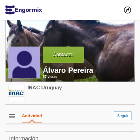
Engormix
Comunidades en español
Agricultura
Balanceados - Piensos
Contactar
Avicultura
Álvaro Pereira
Ganadería
87 vistas
Lechería
INAC Uruguay
Micotoxinas
Porcicultura
Mascotas
menu
Actividad
Seguir
Comunidades en inglés
Información