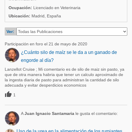
Acuacultura
Comunidades en portugués
Ocupación:
Licenciado en Veterinaria
Micotoxinas
Ubicación:
Madrid, España
Micotoxinas
Avicultura
Avicultura
Ver:
Porcicultura
Porcicultura
Participación en foro el 21 de mayo de 2020
Lechería
Ganadería
¿Cuánto silo de maíz se le da a un ganado de
Balanceados - Piensos
engorde al día?
Lechería
Lanzellot Cruise ; Mi comentario es de silo de maiz sin pasto, ya
que de otra manera habria que tener un calculo aproximado de
la ingesta diaria de pasto para administran la cantidad de silo
adecuada y evitar desperdicios economicos

1
A
Juan Ignacio Santamaria
le gusta el comentario:
Uso de la urea en la alimentación de los rumiantes