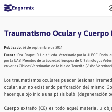
Engormix
dades
ñol
Traumatismo Ocular y Cuerpo 
Agricultura
Balanceados
Publicado
:
26 de septiembre de 2014
Fuente
:
Dra. Raquel R. Udiz *Lcda. Veterinaria por la ULPGC. Dpda. 
-
por la UAB. Miembro de la Sociedad Europea de Oftalmólogos Veteri
Piensos
en varias Clínicas Veterinarias de la Isla de Tenerife (Visión Veterinari
Avicultura
Los traumatismos oculares pueden lesionar irreme
Ganadería
ocular, aun no existiendo perforación del mismo. G
Lechería
hacer que ojo inicie una ptisis bulbi (degeneración oc
Micotoxinas
Cuerpo extraño (CE) es todo aquel material u obj
Porcicultura