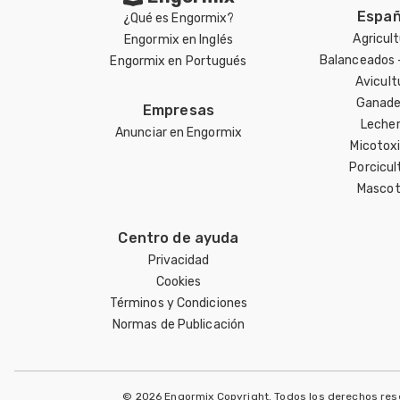
Españ
¿Qué es Engormix?
Agricul
Engormix en Inglés
Balanceados 
Engormix en Portugués
Avicult
Ganade
Empresas
Lecher
Anunciar en Engormix
Micotox
Porcicul
Mascot
Centro de ayuda
Privacidad
Cookies
Términos y Condiciones
Normas de Publicación
© 2026 Engormix Copyright. Todos los derechos re