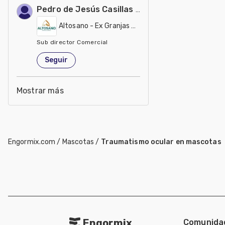
Pedro de Jesús Casillas Salazar
Altosano - Ex Granjas Carroll
Sub director Comercial
México
Seguir
Mostrar más
Engormix.com
/
Mascotas
/
Traumatismo ocular en mascotas
Engormix
Comunida