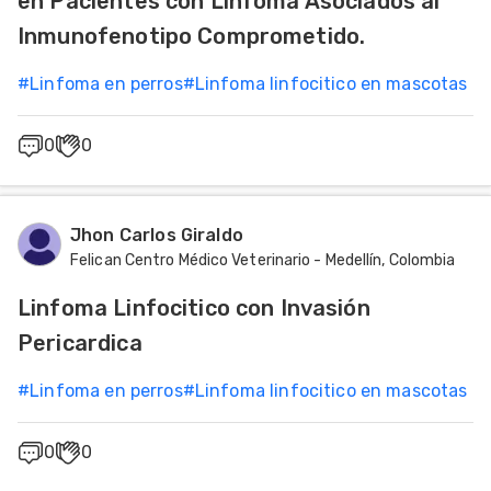
en Pacientes con Linfoma Asociados al
Mascotas
Inmunofenotipo Comprometido.
#
Linfoma en perros
#
Linfoma linfocitico en mascotas
dades
s
0
0
dades
gués
Jhon Carlos Giraldo
Felican Centro Médico Veterinario - Medellín, Colombia
Linfoma Linfocitico con Invasión
Pericardica
#
Linfoma en perros
#
Linfoma linfocitico en mascotas
0
0