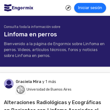
Engormix
Iniciar sesión
dades
ñol
Consulta toda la información sobre
Linfoma en perros
Agricultura
Bienvenido a la página de Engormix sobre Linfoma en
Balanceados
perros. Videos, artículos técnicos, foros y noticias
-
sobre Linfoma en perros.
Piensos
Avicultura
Ganadería
Graciela Mira
y 1 más
Universidad de Buenos Aires
Lechería
Micotoxinas
Alteraciones Radiológicas y Ecográficas
Porcicultura