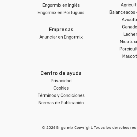
Agricul
Engormix en Inglés
Balanceados 
Engormix en Portugués
Avicult
Ganade
Empresas
Lecher
Anunciar en Engormix
Micotox
Porcicul
Mascot
Centro de ayuda
Privacidad
Cookies
Términos y Condiciones
Normas de Publicación
© 2026 Engormix Copyright. Todos los derechos re