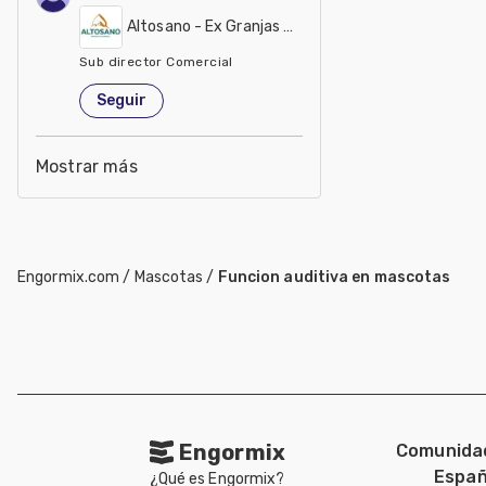
Altosano - Ex Granjas Carroll
Sub director Comercial
México
Seguir
Mostrar más
Engormix.com
/
Mascotas
/
Funcion auditiva en mascotas
Engormix
Comunida
Españ
¿Qué es Engormix?