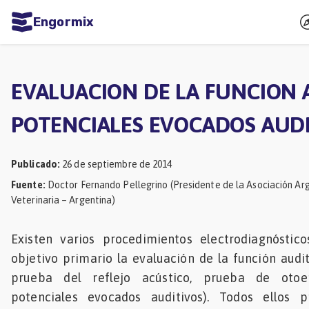
Engormix
dades
ñol
EVALUACION DE LA FUNCION 
Agricultura
POTENCIALES EVOCADOS AUD
Balanceados
-
Publicado
:
26 de septiembre de 2014
Piensos
Fuente
:
Doctor Fernando Pellegrino (Presidente de la Asociación Ar
Veterinaria – Argentina)
Avicultura
Ganadería
Existen varios procedimientos electrodiagnósti
Lechería
objetivo primario la evaluación de la función audi
prueba del reflejo acústico, prueba de otoem
Micotoxinas
potenciales evocados auditivos). Todos ellos
Porcicultura