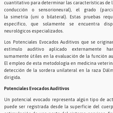
cuantitativo para determinar las características de la
Mascotas
conducción o sensorioneural), el grado (par
la simetría (uni o bilateral). Estas pruebas req
dades
específico, que solamente se encuentra disp
s
neurológicos especializados.
dades
gués
Los Potenciales Evocados Auditivos que se origin
estímulo auditivo aplicado externamente h
sumamente útiles en la evaluación de la función aud
El empleo de esta metodología en medicina veterinar
detección de la sordera unilateral en la raza Dál
dirigida.
Potenciales Evocados Auditivos
Un potencial evocado representa algún tipo de act
puede ser registrada desde la superficie del cuer