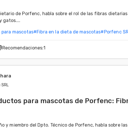
etario de Porfenc, habla sobre el rol de las fibras dietarias
 gatos....
s para mascotas
#
Fibra en la dieta de mascotas
#
Porfenc S
Recomendaciones
:
1
ahara
c SRL
ductos para mascotas de Porfenc: Fib
o y miembro del Dpto. Técnico de Porfenc, habla sobre las