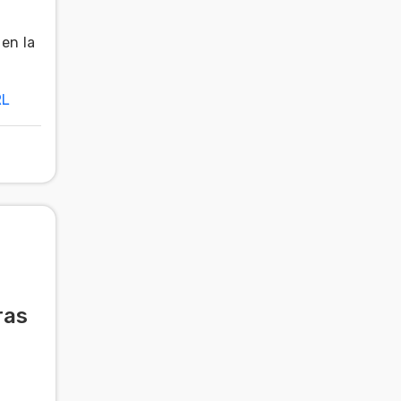
 en la
RL
ras