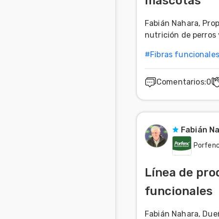
mascotas
Mascotas
Fabián Nahara, Propi
nutrición de perros y
Comunidades
en inglés
#
Fibras funcionale
Comunidades
en portugués
Comentarios
:
0
Fabián N
Porfen
Línea de pro
funcionales
Fabián Nahara, Dueñ