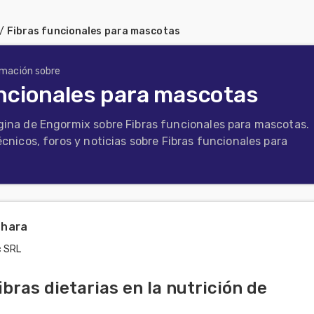
/
Fibras funcionales para mascotas
rmación sobre
uncionales para mascotas
gina de Engormix sobre Fibras funcionales para mascotas.
écnicos, foros y noticias sobre Fibras funcionales para
ahara
c SRL
 fibras dietarias en la nutrición de