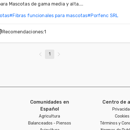
para Mascotas de gama media y alta....
otas
#
Fibras funcionales para mascotas
#
Porfenc SRL
Recomendaciones
:
1
1
Comunidades en
Centro de 
Español
Privacid
Agricultura
Cookies
Balanceados - Piensos
Términos y Con