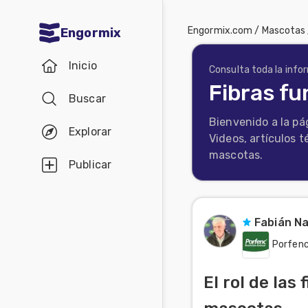
Engormix.com
/
Mascotas
Engormix
Comunidades
Inicio
en español
Consulta toda la info
Fibras f
Buscar
Agricultura
Bienvenido a la pá
Balanceados
Explorar
Videos, artículos t
-
mascotas.
Publicar
Piensos
Avicultura
Fabián N
Ganadería
Porfen
Lechería
Micotoxinas
El rol de las
Porcicultura