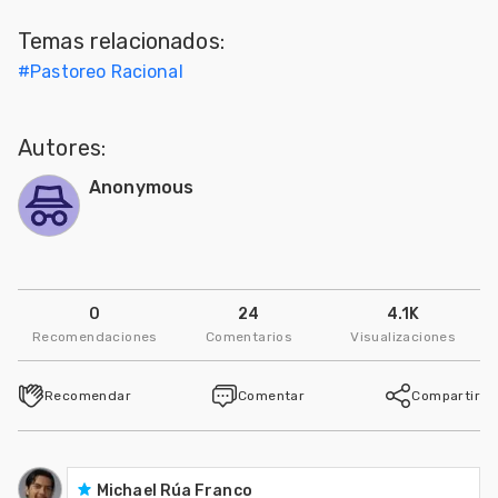
Mascotas
Temas relacionados:
#
Pastoreo Racional
dades
s
Autores:
dades
gués
Anonymous
0
24
4.1K
Recomendaciones
Comentarios
Visualizaciones
Recomendar
Comentar
Compartir
Michael Rúa Franco