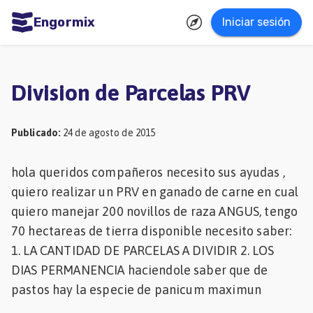
Engormix
Iniciar sesión
dades
ñol
Division de Parcelas PRV
Agricultura
Balanceados
Publicado
:
24 de agosto de 2015
-
hola queridos compañeros necesito sus ayudas ,
Piensos
quiero realizar un PRV en ganado de carne en cual
Avicultura
quiero manejar 200 novillos de raza ANGUS, tengo
70 hectareas de tierra disponible necesito saber:
Ganadería
1. LA CANTIDAD DE PARCELAS A DIVIDIR 2. LOS
Lechería
DIAS PERMANENCIA haciendole saber que de
Micotoxinas
pastos hay la especie de panicum maximun
Porcicultura