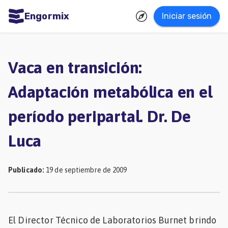
Engormix
Iniciar sesión
dades
ñol
Vaca en transición:
Agricultura
Adaptación metabólica en el
Balanceados
período peripartal. Dr. De
-
Piensos
Luca
Avicultura
Ganadería
Publicado
:
19 de septiembre de 2009
Lechería
Micotoxinas
El Director Técnico de Laboratorios Burnet brindo
Porcicultura