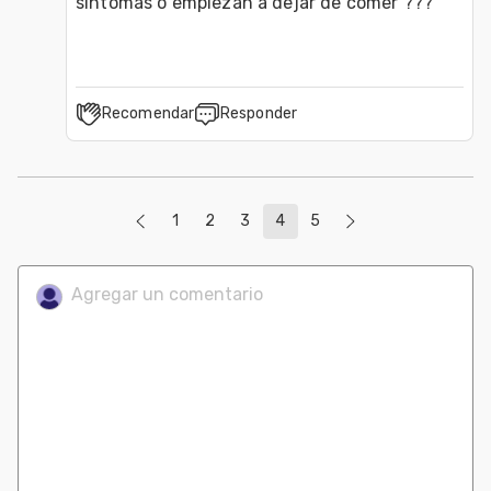
sintomas o empiezan a dejar de comer ??? 
Recomendar
Responder
1
2
3
4
5