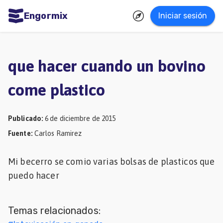
Engormix
Iniciar sesión
dades
ñol
que hacer cuando un bovino
Agricultura
come plastico
Balanceados
-
Publicado
:
6 de diciembre de 2015
Piensos
Fuente
:
Carlos Ramirez
Avicultura
Mi becerro se comio varias bolsas de plasticos que
Ganadería
puedo hacer
Lechería
Micotoxinas
Temas relacionados:
Porcicultura