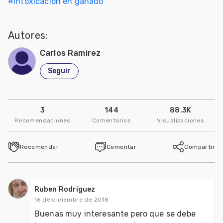
#
Intoxicación en ganado
Mascotas
Autores:
dades
s
Carlos Ramirez
Seguir
dades
gués
3
144
88.3K
Recomendaciones
Comentarios
Visualizaciones
Recomendar
Comentar
Compartir
Ruben Rodriguez
16 de diciembre de 2018
Buenas muy interesante pero que se debe 