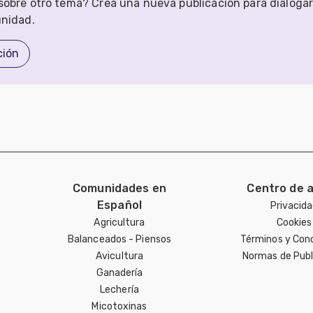
obre otro tema? Crea una nueva publicación para dialoga
unidad.
ción
Comunidades en
Centro de 
Español
Privacid
Agricultura
Cookies
Balanceados - Piensos
Términos y Con
Avicultura
Normas de Publ
Ganadería
Lechería
Micotoxinas