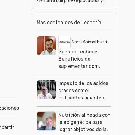
Alemania que provee productos y
servicios tales como aminoacidos y
probióticos para aves y cerdo
Más contenidos de Lechería
Norel Animal Nutrition
Ganado Lechero:
Beneficios de
suplementar con
Omega 3
Impacto de los ácidos
grasos como
nutrientes bioactivos
en el desarrollo de las
zaciones
crías
Nutrición alineada con
la epigenética para
partir
lograr objetivos de la