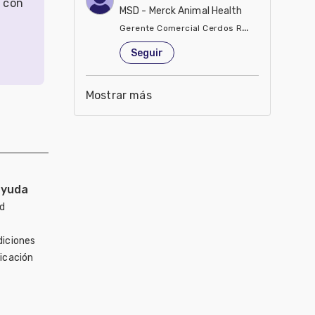
r con
MSD - Merck Animal Health
Gerente Comercial Cerdos Región Sur
Estados Unidos de América
Seguir
Mostrar más
ayuda
ad
diciones
icación