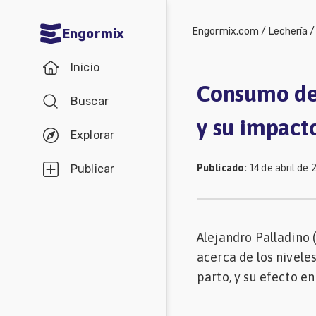
Engormix.com
/
Lechería
Engormix
Comunidades
Inicio
en español
Consumo de 
Buscar
Agricultura
y su impact
Balanceados
Explorar
-
Publicado
:
14 de abril de 
Publicar
Piensos
Avicultura
Ganadería
Alejandro Palladino
acerca de los nivele
Lechería
parto, y su efecto en
Micotoxinas
Porcicultura