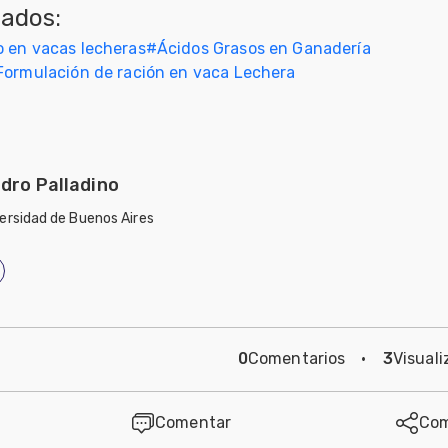
nados:
 en vacas lecheras
#
Ácidos Grasos en Ganadería
Formulación de ración en vaca Lechera
dro Palladino
ersidad de Buenos Aires
0
Comentarios
·
3
Visuali
Comentar
Com