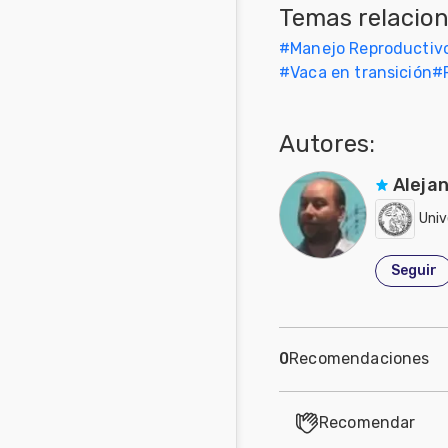
Temas relacio
Mascotas
#
Manejo Reproductivo
#
Vaca en transición
#
Comunidades
en inglés
Autores:
Comunidades
en portugués
Alejan
Univ
Seguir
0
Recomendaciones
Recomendar