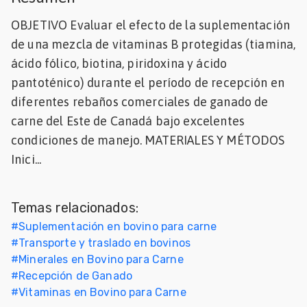
Mascotas
OBJETIVO Evaluar el efecto de la suplementación
de una mezcla de vitaminas B protegidas (tiamina,
dades
ácido fólico, biotina, piridoxina y ácido
s
pantoténico) durante el período de recepción en
dades
diferentes rebaños comerciales de ganado de
gués
carne del Este de Canadá bajo excelentes
condiciones de manejo. MATERIALES Y MÉTODOS
Inici...
Temas relacionados:
#
Suplementación en bovino para carne
#
Transporte y traslado en bovinos
#
Minerales en Bovino para Carne
#
Recepción de Ganado
#
Vitaminas en Bovino para Carne