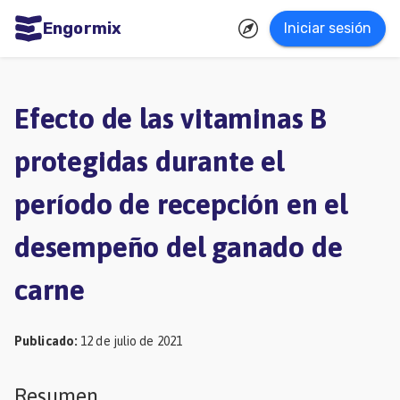
Engormix
Iniciar sesión
dades
ñol
Efecto de las vitaminas B
Agricultura
protegidas durante el
Balanceados
período de recepción en el
-
Piensos
desempeño del ganado de
Avicultura
carne
Ganadería
Lechería
Publicado
:
12 de julio de 2021
Micotoxinas
Porcicultura
Resumen