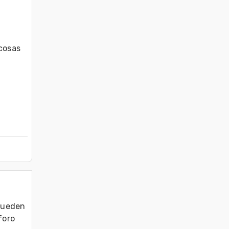
osas 
pueden 
oro
