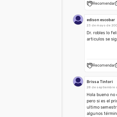
Recomendar
edison escobar
23 de mayo de 20
Dr. robles lo fe
articulos se si
Recomendar
Brissa Tintori
28 de septiembre 
Hola bueno no e
pero si es el p
ultimo semestre
algunos término