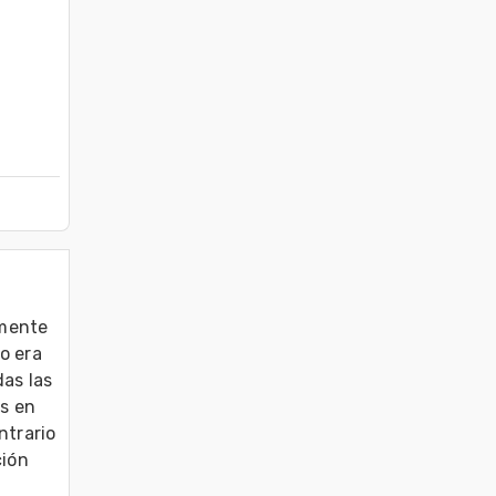
mente 
 era 
s las 
s en 
trario 
ción