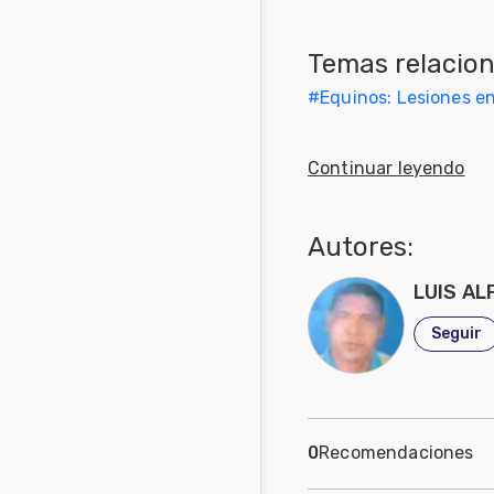
Mascotas
Temas relacio
Comunidades
#
Equinos: Lesiones en 
en inglés
Comunidades
Continuar leyendo
en portugués
Autores:
LUIS A
Seguir
0
Recomendaciones