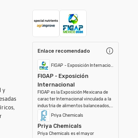
Enlace recomendado
FIGAP - Exposición Internacional
FIGAP - Exposición
Internacional
d y
FIGAP es la Exposición Mexicana de
resadas
caracter Internacional vinculada a la
industria de alimentos balanceados,
ricos,
salud, nutrición y genética en
r
Priya Chemicals
producción anima
Priya Chemicals
Priya Chemicals es el mayor