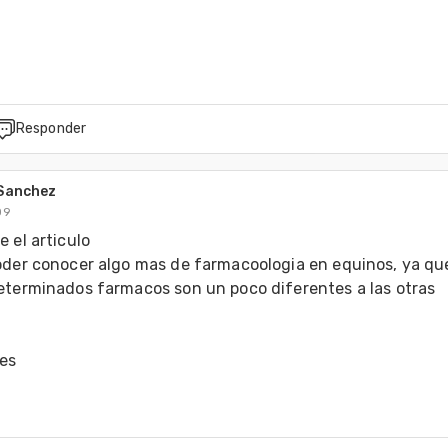
Responder
 Sanchez
09
 el articulo

oder conocer algo mas de farmacoologia en equinos, ya que
eterminados farmacos son un poco diferentes a las otras 
les