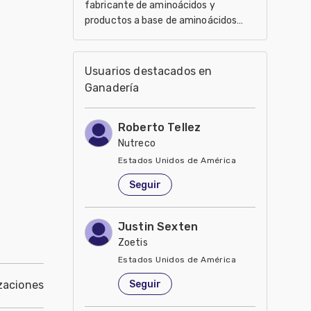
fabricante de aminoácidos y
productos a base de aminoácidos
para el uso en el ámbito de
nutracéuticos, Agricultura y
Veterinaria
Usuarios destacados en
Ganadería
Roberto Tellez
Nutreco
Estados Unidos de América
Seguir
Justin Sexten
Zoetis
Estados Unidos de América
Seguir
zaciones