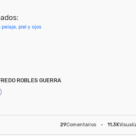
nados:
pelaje, piel y ojos
LFREDO ROBLES GUERRA
29
Comentarios
·
11.3K
Visuali