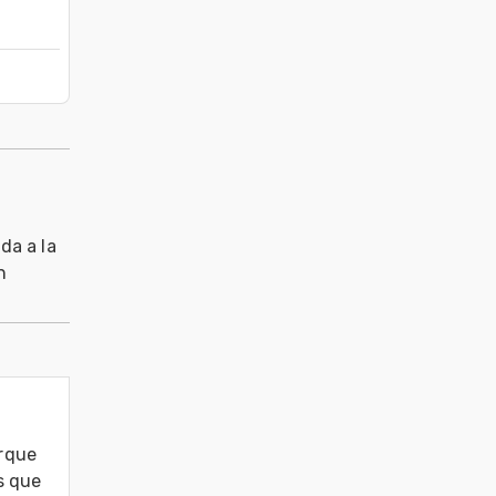
da a la
n
rque 
 que 