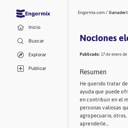
Engormix.com
/
Ganaderí
Engormix
Comunidades
Inicio
en español
Nociones el
Buscar
Agricultura
Balanceados
Publicado
:
17 de enero de
Explorar
-
Publicar
Resumen
Piensos
He querido tratar de
Avicultura
ayuda que puede ofr
Ganadería
en contribuir en el 
Lechería
personas valiosas q
Micotoxinas
agropecuario, otros,
aprenderle...
Porcicultura