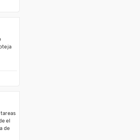
 
oteja
tareas

e el 
a de 