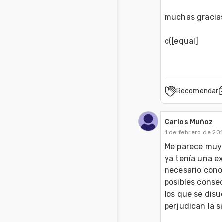
muchas gracias 
c([equal]
Recomendar
Carlos Muñoz
1 de febrero de 20
Me parece muy 
ya tenía una ex
necesario cono
posibles conse
los que se disu
perjudican la s