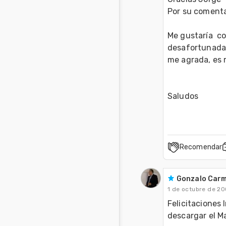
Por su comenta
Me gustaría  co
desafortunadam
me agrada, es m
Recomendar
Gonzalo Car
1 de octubre de 2
Felicitaciones 
descargar el M