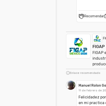
Recomendar
F
FIGAP 
FIGAP e
industr
produc
Enlace recomendado
Manuel Rolon G
11 de febrero de 2
Felicidadez por
en mi practica