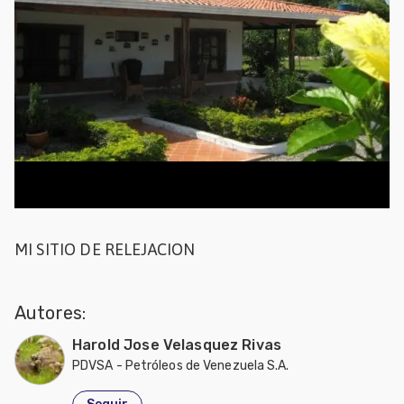
Mascotas
dades
s
dades
gués
MI SITIO DE RELEJACION
Autores:
Harold Jose Velasquez Rivas
PDVSA - Petróleos de Venezuela S.A.