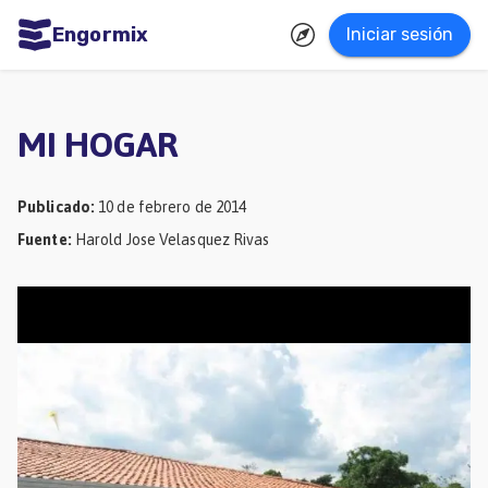
Engormix
Iniciar sesión
dades
ñol
MI HOGAR
Agricultura
Balanceados
Publicado
:
10 de febrero de 2014
Fuente
:
Harold Jose Velasquez Rivas
-
Piensos
Avicultura
Ganadería
Lechería
Micotoxinas
Porcicultura