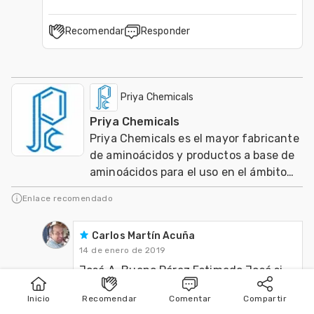
Recomendar
Responder
Priya Chemicals
Priya Chemicals
Priya Chemicals es el mayor fabricante
de aminoácidos y productos a base de
aminoácidos para el uso en el ámbito
de nutracéuticos, Agricultura y
Enlace recomendado
Veterinaria
Carlos Martín Acuña
14 de enero de 2019
José A. Bueno Pérez Estimado José si 
bien el autor del artículo es Gonzalo 
Inicio
Recomendar
Comentar
Compartir
Inicio
Publicar
Buscar
Poodts gran amigo mio no se va a enojar 