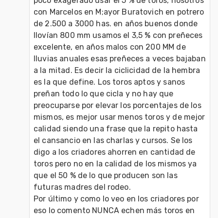
poco exagerado usar el 5 % de toros, nosotros 
con Marcelos en M;ayor Buratovich en potrero 
de 2.500 a 3000 has. en años buenos donde 
llovían 800 mm usamos el 3,5 % con preñeces 
excelente, en años malos con 200 MM de 
lluvias anuales esas preñeces a veces bajaban 
a la mitad. Es decir la ciclicidad de la hembra 
es la que define. Los toros aptos y sanos 
preñan todo lo que cicla y no hay que 
preocuparse por elevar los porcentajes de los 
mismos, es mejor usar menos toros y de mejor 
calidad siendo una frase que la repito hasta 
el cansancio en las charlas y cursos. Se los 
digo a los criadores ahorren en cantidad de 
toros pero no en la calidad de los mismos ya 
que el 50 % de lo que producen son las 
futuras madres del rodeo.

Por último y como lo veo en los criadores por 
eso lo comento NUNCA echen más toros en 