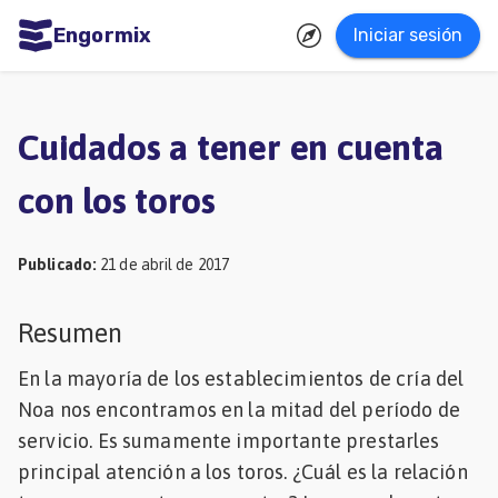
Engormix
Iniciar sesión
dades
ñol
Cuidados a tener en cuenta
Agricultura
con los toros
Balanceados
-
Publicado
:
21 de abril de 2017
Piensos
Avicultura
Resumen
Ganadería
En la mayoría de los establecimientos de cría del
Lechería
Noa nos encontramos en la mitad del período de
servicio. Es sumamente importante prestarles
Micotoxinas
principal atención a los toros. ¿Cuál es la relación
Porcicultura