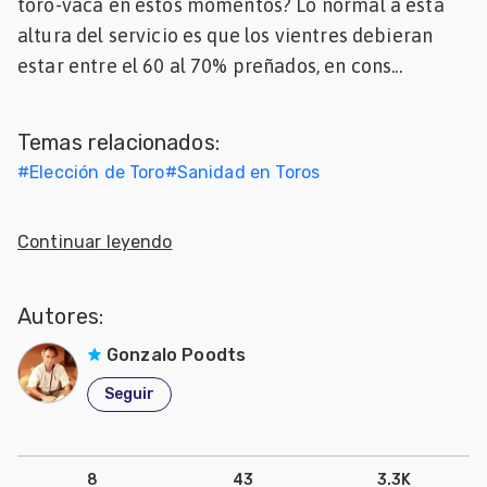
toro-vaca en estos momentos? Lo normal a esta
Mascotas
altura del servicio es que los vientres debieran
estar entre el 60 al 70% preñados, en cons...
dades
s
Temas relacionados:
dades
#
Elección de Toro
#
Sanidad en Toros
gués
Continuar leyendo
Autores:
Gonzalo Poodts
Seguir
8
43
3.3K