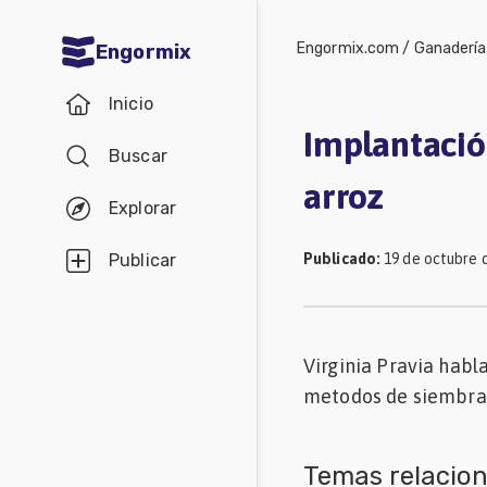
Engormix.com
/
Ganadería
Engormix
Comunidades
Inicio
en español
Implantació
Buscar
Agricultura
arroz
Balanceados
Explorar
-
Publicado
:
19 de octubre 
Publicar
Piensos
Avicultura
Ganadería
Virginia Pravia habl
metodos de siembra 
Lechería
Micotoxinas
Temas relacio
Porcicultura