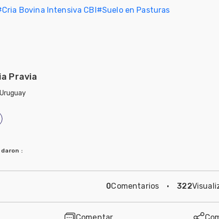
#
Cria Bovina Intensiva CBI
#
Suelo en Pasturas
ia Pravia
 Uruguay
ndaron
:
0
Comentarios
·
322
Visuali
Comentar
Com