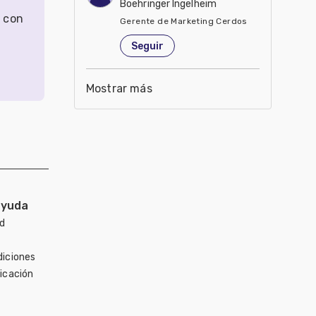
Boehringer Ingelheim
r con
Gerente de Marketing Cerdos
Estados Unidos de América
Seguir
Mostrar más
ayuda
ad
diciones
icación