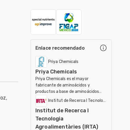
Enlace recomendado
Priya Chemicals
Priya Chemicals
Priya Chemicals es el mayor
fabricante de aminoácidos y
productos a base de aminoácidos
oz,
para el uso en el ámbito de
Institut de Recerca I Tecnologia Agroalimen
nutracéuticos, Agricultura y
Institut de Recerca I
Veterinaria
Tecnologia
Agroalimentàries (IRTA)