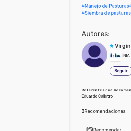
#
Manejo de Pasturas
Mascotas
#
Siembra de pasturas
Comunidades
en inglés
Autores:
Comunidades
Virgin
en portugués
INIA
Seguir
Referentes que Recome
Eduardo Calistro
3
Recomendaciones
Recomendar