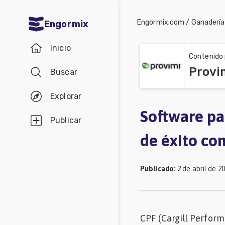
Engormix.com
/
Ganadería
Engormix
Comunidades
Inicio
en español
Contenido 
Provi
Buscar
Agricultura
Balanceados
Explorar
-
Software pa
Publicar
Piensos
de éxito co
Avicultura
Ganadería
Publicado
:
2 de abril de 2
Lechería
Micotoxinas
CPF (Cargill Perfor
Porcicultura