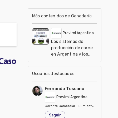
Más contenidos de Ganadería
Provimi Argentina
Los sistemas de
producción de carne
en Argentina y los
 Caso
desafíos post-
pandemia, M. Sci.
Sebastián Riffel
Usuarios destacados
Fernando Toscano
Provimi Argentina
Gerente Comercial - Rumiantes
Estados Unidos de América
Seguir