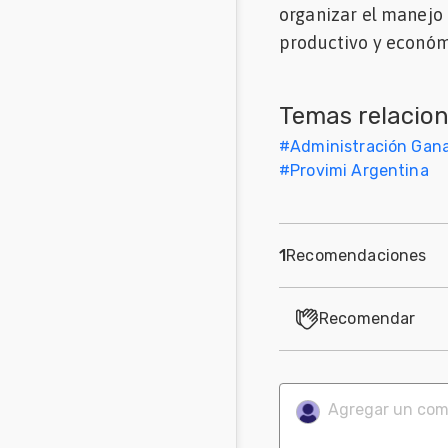
organizar el manejo 
Mascotas
productivo y económ
Comunidades
en inglés
Temas relacio
Comunidades
#
Administración Gana
en portugués
#
Provimi Argentina
1
Recomendaciones
Recomendar