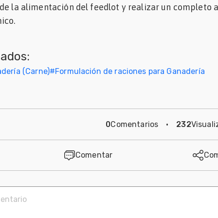
de la alimentación del feedlot y realizar un completo a
ico.
nados:
dería (Carne)
#
Formulación de raciones para Ganadería
0
Comentarios
·
232
Visuali
Comentar
Com