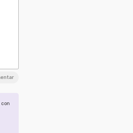
entar
r con