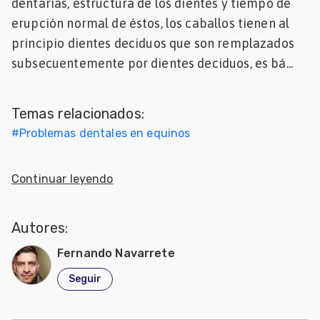
dentarias, estructura de los dientes y tiempo de
Mascotas
erupción normal de éstos, los caballos tienen al
principio dientes deciduos que son remplazados
dades
subsecuentemente por dientes deciduos, es bá...
s
dades
Temas relacionados:
gués
#
Problemas dentales en equinos
Continuar leyendo
Autores:
Fernando Navarrete
Seguir