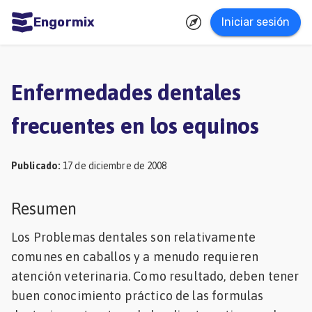
Engormix
Iniciar sesión
dades
ñol
Enfermedades dentales
Agricultura
frecuentes en los equinos
Balanceados
-
Publicado
:
17 de diciembre de 2008
Piensos
Avicultura
Resumen
Ganadería
Los Problemas dentales son relativamente
Lechería
comunes en caballos y a menudo requieren
atención veterinaria. Como resultado, deben tener
Micotoxinas
buen conocimiento práctico de las formulas
Porcicultura