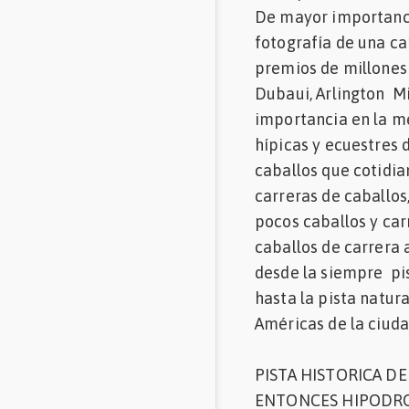
De mayor importancia
Mascotas
fotografía de una ca
premios de millones 
Comunidades
en inglés
Dubaui, Arlington Mi
importancia en la me
Comunidades
hípicas y ecuestres 
en portugués
caballos que cotidi
carreras de caballos
pocos caballos y car
caballos de carrera 
desde la siempre pis
hasta la pista natur
Américas de la ciuda
PISTA HISTORICA DE
ENTONCES HIPODROM