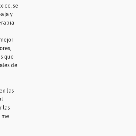
xico, se
baja y
erapia
 mejor
ores,
os que
ales de
e
en las
el
r las
n me