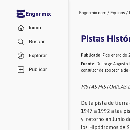
Engormix.com
/
Equinos
/
Engormix
Comunidades
Inicio
en español
Pistas Hist
Buscar
Agricultura
Balanceados
Publicado
:
7 de enero de 
Explorar
Fuente
:
Dr. Jorge Augusto 
-
Publicar
consultor de zootecnia de 
Piensos
Avicultura
PISTAS HISTORICAS
Ganadería
De la pista de tierr
Lechería
1947 a 1992 a las pi
Micotoxinas
y retorno en Junio d
los Hipódromos de Sa
Porcicultura