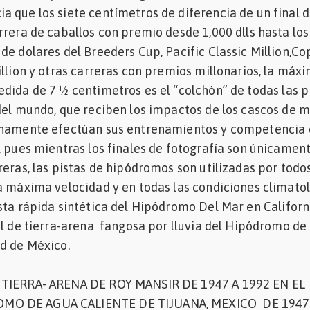
 que los siete centímetros de diferencia de un final 
rrera de caballos con premio desde 1,000 dlls hasta los
de dolares del Breeders Cup, Pacific Classic Million,Co
llion y otras carreras con premios millonarios, la máx
dida de 7 ½ centímetros es el “colchón” de todas las p
del mundo, que reciben los impactos de los cascos de m
anamente efectúan sus entrenamientos y competencia
, pues mientras los finales de fotografía son únicamen
reras, las pistas de hipódromos son utilizadas por todos
a máxima velocidad y en todas las condiciones climato
ta rápida sintética del Hipódromo Del Mar en Californ
al de tierra-arena fangosa por lluvia del Hipódromo de 
d de México.
 TIERRA- ARENA DE ROY MANSIR DE 1947 A 1992 EN EL
O DE AGUA CALIENTE DE TIJUANA, MEXICO DE 1947 