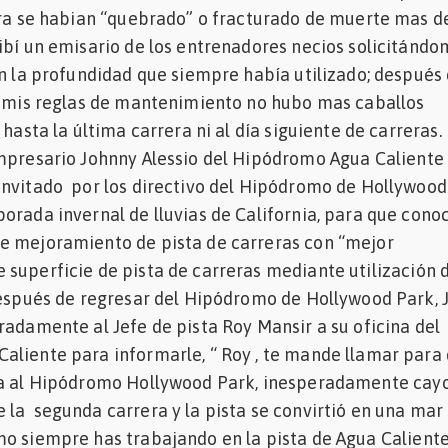
era se habian “quebrado” o fracturado de muerte mas d
ibí un emisario de los entrenadores necios solicitánd
on la profundidad que siempre había utilizado; después
on mis reglas de mantenimiento no hubo mas caballos
 hasta la última carrera ni al día siguiente de carreras.
mpresario Johnny Alessio del Hipódromo Agua Caliente 
invitado por los directivo del Hipódromo de Hollywood
orada invernal de lluvias de California, para que conoc
e mejoramiento de pista de carreras con “mejor
superficie de pista de carreras mediante utilización 
 después de regresar del Hipódromo de Hollywood Park,
radamente al Jefe de pista Roy Mansir a su oficina del
liente para informarle, “ Roy , te mande llamar para 
ta al Hipódromo Hollywood Park, inesperadamente cay
la segunda carrera y la pista se convirtió en una mar
mo siempre has trabajando en la pista de Agua Calien