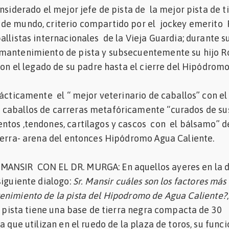
nsiderado el mejor jefe de pista de la mejor pista de t
de mundo, criterio compartido por el jockey emerito
allistas internacionales de la Vieja Guardia; durante s
mantenimiento de pista y subsecuentemente su hijo R
 con el legado de su padre hasta el cierre del Hipódrom
rácticamente el “ mejor veterinario de caballos” con el
caballos de carreras metafóricamente “curados de su
ntos ,tendones, cartílagos y cascos con el bálsamo” 
ierra- arena del entonces Hipódromo Agua Caliente.
ANSIR CON EL DR. MURGA: En aquellos ayeres en la 
iguiente dialogo:
Sr. Mansir cuáles son los factores más
enimiento de la pista del Hipodromo de Agua Caliente?
la pista tiene una base de tierra negra compacta de 30
a que utilizan en el ruedo de la plaza de toros, su funci