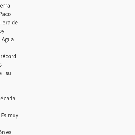
ierra-
 Paco
u era de
oy
o Agua
 récord
s
de su
década
, Es muy
ón es