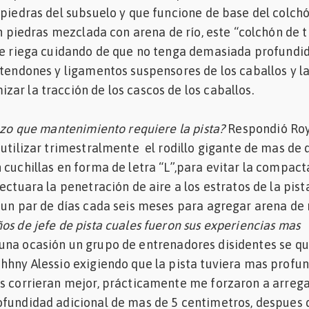
 piedras del subsuelo y que funcione de base del colch
in piedras mezclada con arena de río, este “colchón de t
 se riega cuidando de que no tenga demasiada profundi
 tendones y ligamentos suspensores de los caballos y l
ar la tracción de los cascos de los caballos.
lazo que mantenimiento requiere la pista?
Respondió Ro
 utilizar trimestralmente el rodillo gigante de mas de 
 cuchillas en forma de letra “L”,para evitar la compact
ectuara la penetración de aire a los estratos de la pista
 un par de días cada seis meses para agregar arena de 
os de jefe de pista cuales fueron sus experiencias mas
una ocasión un grupo de entrenadores disidentes se q
hhny Alessio exigiendo que la pista tuviera mas profu
s corrieran mejor, prácticamente me forzaron a arrega
ofundidad adicional de mas de 5 centimetros, despues 