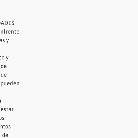
DADES
enfrente
as y
co y
 de
 de
e pueden
a
 estar
os
entos
a de