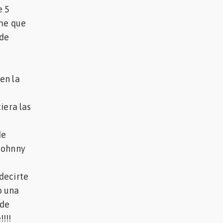
e 5
ome que
 de
en la
iera las
de
 Johnny
decirte
o una
 de
te!!!!