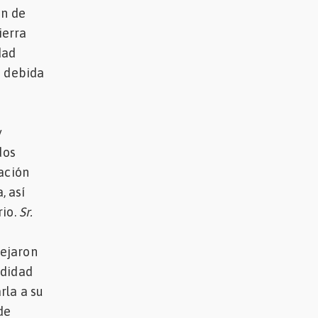
ón de
ierra
dad
a debida
y
dos
ación
, así
rio.
Sr.
uejaron
ndidad
rla a su
de