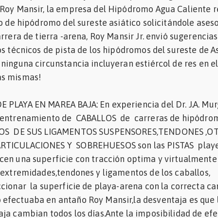
 Roy Mansir, la empresa del Hipódromo Agua Caliente r
to de hipódromo del sureste asiático solicitándole ases
rrera de tierra -arena, Roy Mansir Jr. envió sugerencias
os técnicos de pista de los hipódromos del sureste de As
ninguna circunstancia incluyeran estiércol de res en e
as mismas!
PLAYA EN MAREA BAJA: En experiencia del Dr. J.A. Murg
a entrenamiento de CABALLOS de carreras de hipódro
DOS DE SUS LIGAMENTOS SUSPENSORES,TENDONES ,O
RTICULACIONES Y SOBREHUESOS son las PISTAS playe
cen una superficie con tracción optima y virtualmente
,extremidades,tendones y ligamentos de los caballos,
cionar la superficie de playa-arena con la correcta ca
efectuaba en antaño Roy Mansir,la desventaja es que 
ja cambian todos los días.Ante la imposibilidad de ef