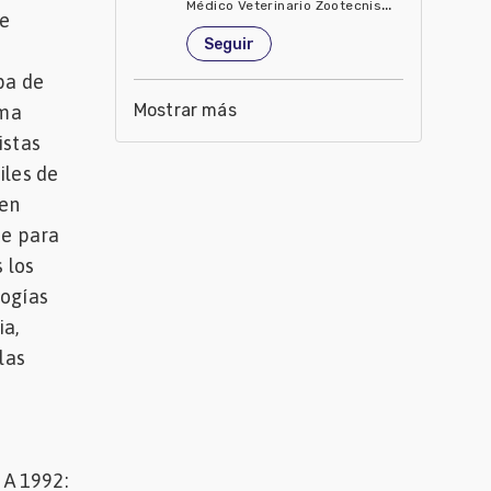
Médico Veterinario Zootecnista
de
Estados Unidos de América
Seguir
pa de
Mostrar más
ima
istas
iles de
 en
te para
 los
logías
ia,
las
A 1992: