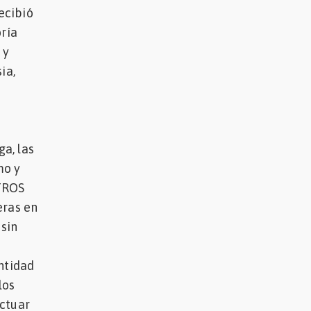
ecibió
oría
 y
ia,
l
a, las
mo y
TROS
ras en
 sin
ntidad
los
ectuar