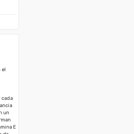
el 
 cada 
ancia 
n un 
rman 
amina E 