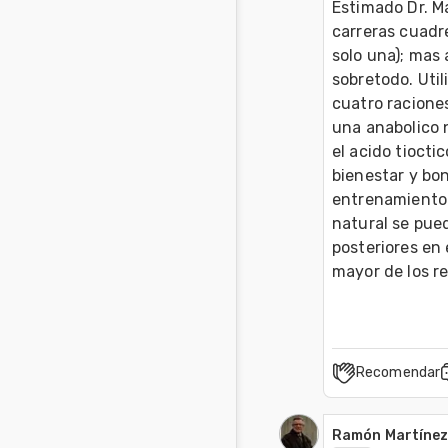
Estimado Dr. Ma
carreras cuadr
solo una); mas 
sobretodo. Util
cuatro raciones
una anabolico 
el acido tioctic
bienestar y bon
entrenamiento 
natural se pued
posteriores en 
mayor de los re
Recomendar
Ramón Martínez