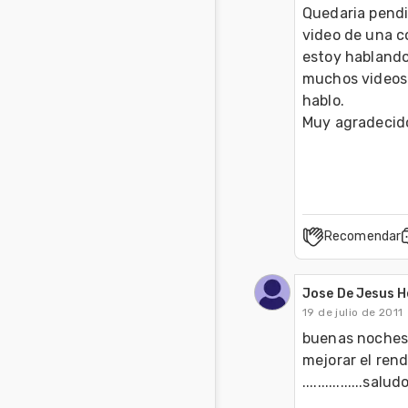
Quedaria pendie
video de una c
estoy hablando
muchos videos 
hablo.

Muy agradecido 
Recomendar
Jose De Jesus 
19 de julio de 2011
buenas noches 
mejorar el rend
................saludo