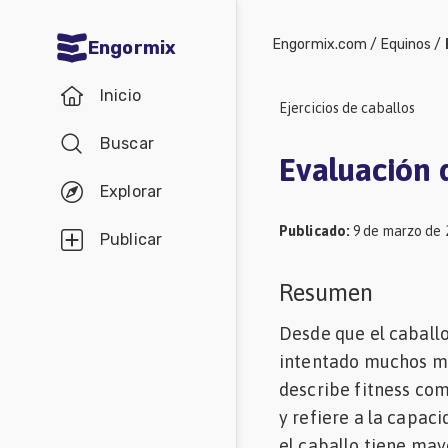
Engormix.com
/
Equinos
/
Engormix
Comunidades
Inicio
en español
Ejercicios de caballos
Buscar
Agricultura
Evaluación
Balanceados
Explorar
-
Publicado
:
9 de marzo de 
Publicar
Piensos
Resumen
Avicultura
Ganadería
Desde que el caball
intentado muchos mé
Lechería
describe fitness com
Micotoxinas
y refiere a la capaci
Porcicultura
el caballo tiene mayo