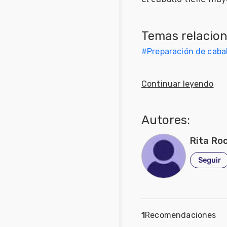
Mascotas
Temas relacio
Comunidades
en inglés
#
Preparación de cabal
Comunidades
en portugués
Continuar leyendo
Autores:
Rita Ro
Seguir
1
Recomendaciones