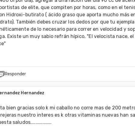
400 UI por dia), agregar a una ración del dia 90 cc de aceite
ortistas de elite, que compiten por horas, como en el tenis,
n Hidroxi-butirato ( ácido graso que aporta mucho más en
drato). También debes cruzar los dedos por que tu ejemplar
éticamente de lo necesario para correr en velocidad y sopo
ga. Existe un muy sabio refrán hípico, "El velocista nace, el 
ce"
Responder
Hernandez Hernandez
a bien gracias solo k mi caballo no corre mas de 200 metro
rejeras nuestro interes es k otras vitaminas nuevas han sal
ta saludos.................