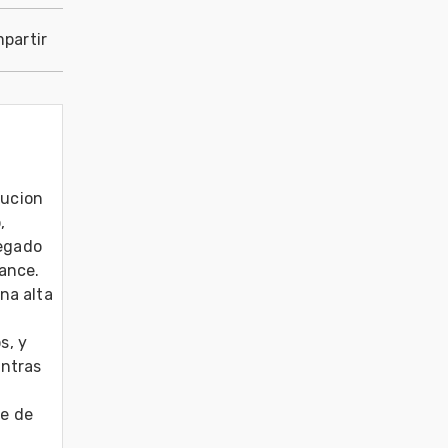
partir
ucion 
 
egado 
ance.

a alta 
, y 
ntras 
e de 