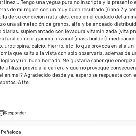
rtinez... Tengo una yegua pura no inscripta y la presento e
eras de mi region con un muy buen resultado (Ganó 7 y perd
alla de su condicion naturales, creo en el cuidado del anima
izo una alimetación de granos, alfa y balanceado distribuid
 diarias, suplementado con levadura vitaminizada (vita pro
natural como el gamma orizanol (mass builder), medicacion
o, urotropina, calcio, hierrro, etc. lo que provoca en ella un 
omia que salta a la vista con solo observarla, ademas de un
logico y un  buen herrado. Me gustaria saber que energiza
e utilizar previo a la carrera y que no provoque consecuen
el animal? Agradecido desde ya, espero se respuesta con el
spetos. Atte.
Responder
 Peñaloza