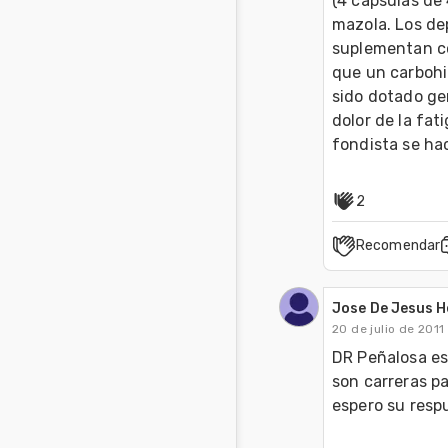
(4 cápsulas de 
mazola. Los dep
suplementan co
que un carbohi
sido dotado gen
dolor de la fati
fondista se ha
2
Recomendar
Jose De Jesus 
20 de julio de 2011
DR Peñalosa est
son carreras pa
espero su respues