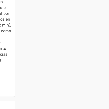
n 
io 
l por 
os en 
 min), 
 como 
 
nte 
cias 
 