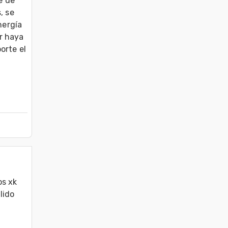
 de 
 se 
ergía 
 haya 
rte el 
s xk 
ido 