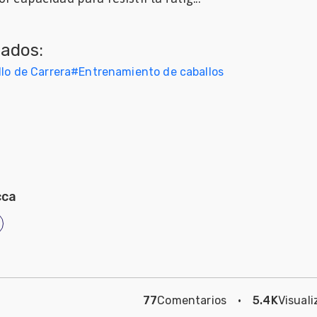
nados:
lo de Carrera
#
Entrenamiento de caballos
cca
77
Comentarios
·
5.4K
Visuali