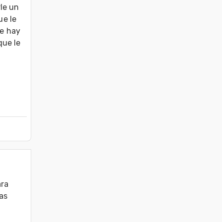
e un 
e le 
e hay 
ue le 
ra 
as 