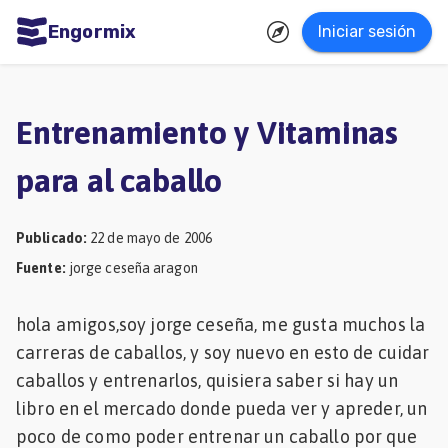
Engormix
Iniciar sesión
dades
ñol
Entrenamiento y Vitaminas
Agricultura
para al caballo
Balanceados
-
Publicado
:
22 de mayo de 2006
Piensos
Fuente
:
jorge ceseña aragon
Avicultura
hola amigos,soy jorge ceseña, me gusta muchos la
Ganadería
carreras de caballos, y soy nuevo en esto de cuidar
Lechería
caballos y entrenarlos, quisiera saber si hay un
Micotoxinas
libro en el mercado donde pueda ver y apreder, un
poco de como poder entrenar un caballo por que
Porcicultura