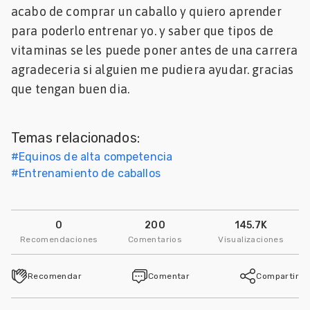
acabo de comprar un caballo y quiero aprender
Mascotas
para poderlo entrenar yo. y saber que tipos de
vitaminas se les puede poner antes de una carrera
dades
s
agradeceria si alguien me pudiera ayudar. gracias
que tengan buen dia.
dades
gués
Temas relacionados:
#
Equinos de alta competencia
#
Entrenamiento de caballos
0
200
145.7K
Recomendaciones
Comentarios
Visualizaciones
Recomendar
Comentar
Compartir