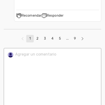
Recomendar
Responder
1
2
3
4
5
...
9