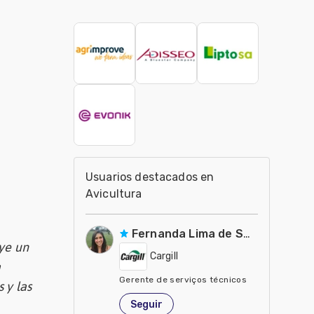
Usuarios destacados en
Avicultura
Fernanda Lima de Souza Castro
ye un
Cargill
a
Gerente de serviços técnicos
 y las
Estados Unidos de América
Seguir