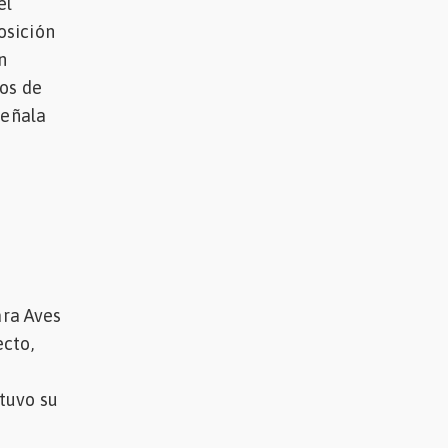
el
osición
n
dos de
señala
ara Aves
ecto,
tuvo su