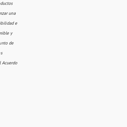
oductos
nzar una
ibilidad e
nible y
unto de
os
l Acuerdo