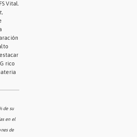
S Vital.
z,
e
a
aración
alto
destacar
G rico
materia
% de su
as en el
ones de