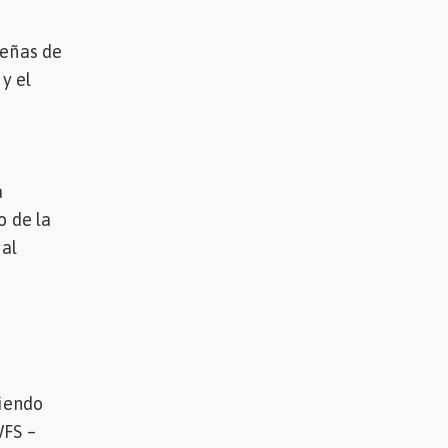
leñas de
y el
a
o de la
 al
siendo
WFS –