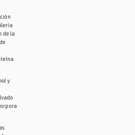
ición
lería
n de la
 de
oteína
ol y
alvado
corpora
as