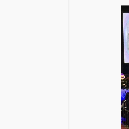
Mascotas
Comunidades
en inglés
Comunidades
en portugués