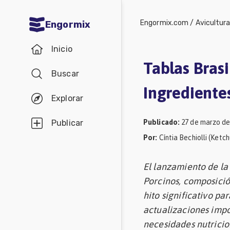
Engormix.com
/
Avicultur
Engormix
Comunidades
Inicio
en español
Tablas Brasi
Buscar
Agricultura
Ingredientes
Balanceados
Explorar
-
Publicado
:
27 de marzo de
Publicar
Piensos
Por
:
Cíntia Bechiolli (Ketc
Avicultura
El lanzamiento de la 
Ganadería
Porcinos, composició
Lechería
hito significativo pa
Micotoxinas
actualizaciones impo
necesidades nutricio
Porcicultura