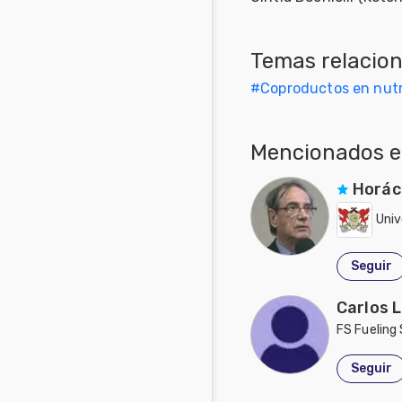
Temas relacio
#
Coproductos en nutr
Mencionados en
Horác
Univ
Seguir
Carlos 
FS Fueling 
Seguir