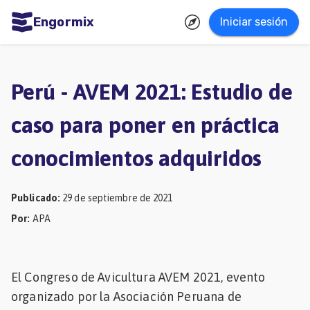
Engormix
Iniciar sesión
dades
ñol
Perú - AVEM 2021: Estudio de
Agricultura
caso para poner en práctica
Balanceados
conocimientos adquiridos
-
Piensos
Publicado
:
29 de septiembre de 2021
Avicultura
Por
:
APA
Ganadería
Lechería
El Congreso de Avicultura AVEM 2021, evento
Micotoxinas
organizado por la Asociación Peruana de
Porcicultura